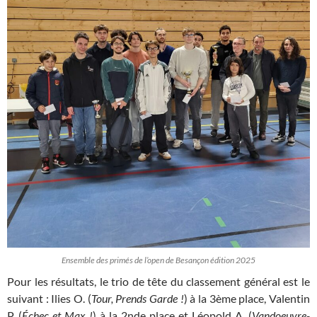
Ensemble des primés de l’open de Besançon édition 2025
Pour les résultats, le trio de tête du classement général est le
suivant : Ilies O. (
Tour, Prends Garde !
) à la 3ème place, Valentin
P. (
Échec et Max !
) à la 2nde place et Léopold A. (
Vandoeuvre-