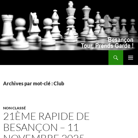
Recherche
ALLER
MENU
AU
PRINCI
CONTENU
Archives par mot-clé : Club
NON CLASSÉ
21ÈME RAPIDE DE
BESANÇON – 11