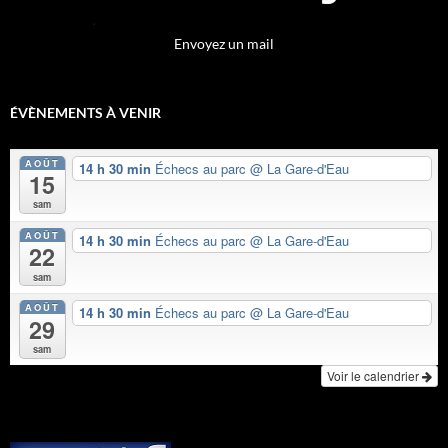
Envoyez un mail
ÉVÈNEMENTS À VENIR
AOÛT
14 h 30 min
Échecs au parc
@ La Gare-d'Eau
15
sam
AOÛT
14 h 30 min
Échecs au parc
@ La Gare-d'Eau
22
sam
AOÛT
14 h 30 min
Échecs au parc
@ La Gare-d'Eau
29
sam
Voir le calendrier