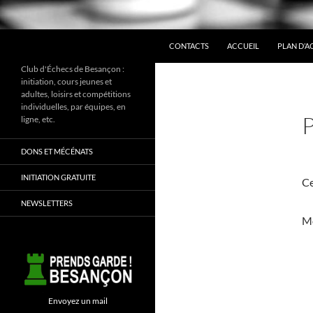
ALLER AU CONTENU
Recherche
CONTACTS
ACCUEIL
PLAN D’A
Club d'Échecs de Besançon :
initiation, cours jeunes et
adultes, loisirs et compétitions
individuelles, par équipes, en
ligne, etc.
DONS ET MÉCÉNATS
INITIATION GRATUITE
Ce
NEWSLETTERS
Mo
Envoyez un mail