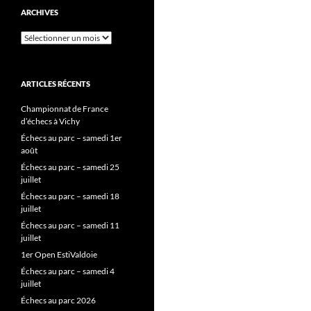
ARCHIVES
Archives
ARTICLES RÉCENTS
Championnat de France
d’échecs à Vichy
Échecs au parc – samedi 1er
août
Échecs au parc – samedi 25
juillet
Échecs au parc – samedi 18
juillet
Échecs au parc – samedi 11
juillet
1er Open EstiValdoie
Échecs au parc – samedi 4
juillet
Échecs au parc 2026