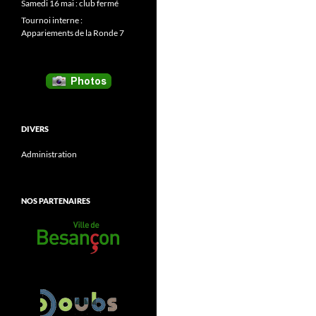
Samedi 16 mai : club fermé
Tournoi interne :
Appariements de la Ronde 7
DIVERS
Administration
NOS PARTENAIRES