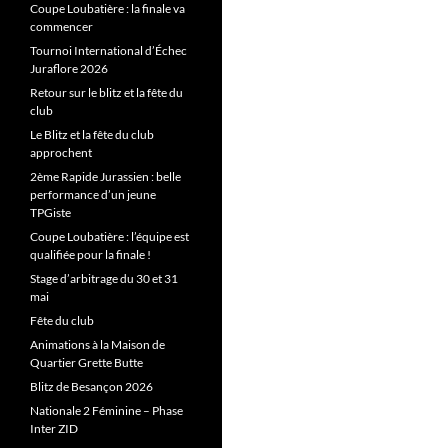
Coupe Loubatière : la finale va
commencer
Tournoi International d’Échec
Juraflore 2026
Retour sur le blitz et la fête du
club
Le Blitz et la fête du club
approchent
2ème Rapide Jurassien : belle
performance d’un jeune
TPGiste
Coupe Loubatière : l’équipe est
qualifiée pour la finale !
Stage d’arbitrage du 30 et 31
mai
Fête du club
Animations à la Maison de
Quartier Grette Butte
Blitz de Besançon 2026
Nationale 2 Féminine – Phase
Inter ZID