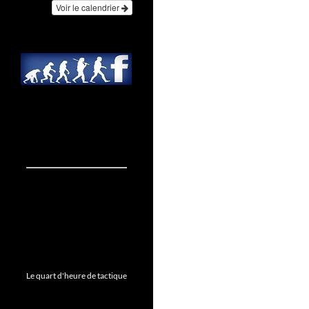
Voir le calendrier
Le quart d'heure de tactique