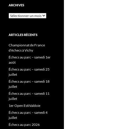
ARCHIVES
Archives
ARTICLES RÉCENTS
Championnat de France
d’échecs à Vichy
Échecs au parc – samedi 1er
août
Échecs au parc – samedi 25
juillet
Échecs au parc – samedi 18
juillet
Échecs au parc – samedi 11
juillet
1er Open EstiValdoie
Échecs au parc – samedi 4
juillet
Échecs au parc 2026