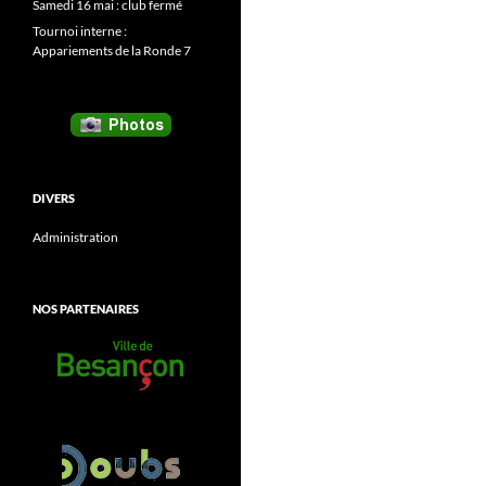
Samedi 16 mai : club fermé
Tournoi interne :
Appariements de la Ronde 7
DIVERS
Administration
NOS PARTENAIRES