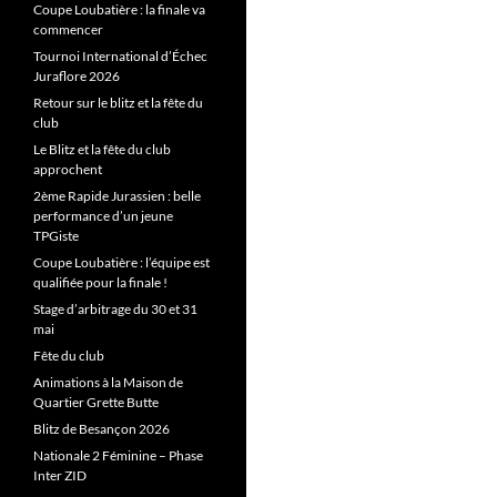
Coupe Loubatière : la finale va
commencer
Tournoi International d’Échec
Juraflore 2026
Retour sur le blitz et la fête du
club
Le Blitz et la fête du club
approchent
2ème Rapide Jurassien : belle
performance d’un jeune
TPGiste
Coupe Loubatière : l’équipe est
qualifiée pour la finale !
Stage d’arbitrage du 30 et 31
mai
Fête du club
Animations à la Maison de
Quartier Grette Butte
Blitz de Besançon 2026
Nationale 2 Féminine – Phase
Inter ZID