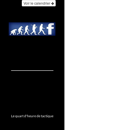
Voir le calendrier
Le quart d'heure de tactique