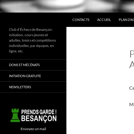
ALLER AU CONTENU
Recherche
CONTACTS
ACCUEIL
PLAN D’A
Club d'Échecs de Besançon :
initiation, cours jeunes et
adultes, loisirs et compétitions
individuelles, par équipes, en
ligne, etc.
DONS ET MÉCÉNATS
INITIATION GRATUITE
NEWSLETTERS
Ce
Mo
Envoyez un mail