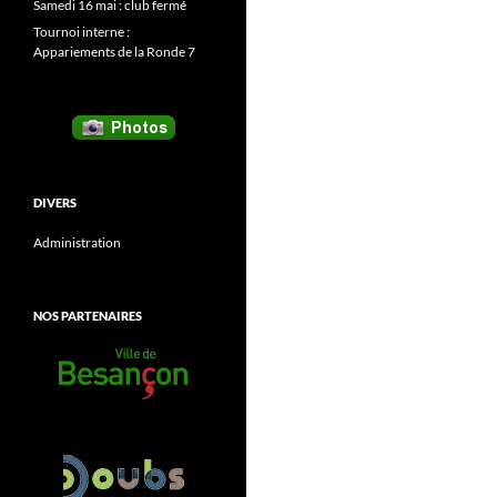
Samedi 16 mai : club fermé
Tournoi interne :
Appariements de la Ronde 7
DIVERS
Administration
NOS PARTENAIRES