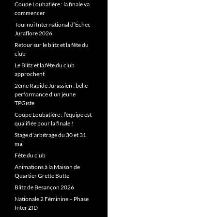
Coupe Loubatière : la finale va
commencer
Tournoi International d’Échec
Juraflore 2026
Retour sur le blitz et la fête du
club
Le Blitz et la fête du club
approchent
2ème Rapide Jurassien : belle
performance d’un jeune
TPGiste
Coupe Loubatière : l’équipe est
qualifiée pour la finale !
Stage d’arbitrage du 30 et 31
mai
Fête du club
Animations à la Maison de
Quartier Grette Butte
Blitz de Besançon 2026
Nationale 2 Féminine – Phase
Inter ZID