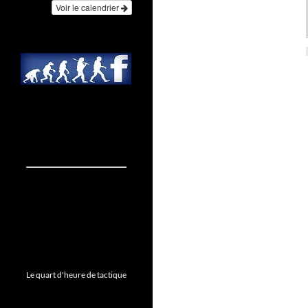
Voir le calendrier
Le quart d'heure de tactique