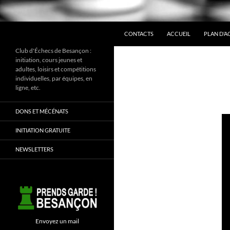
ALLER AU CONTENU
Recherche
CONTACTS
ACCUEIL
PLAN D’A
Club d'Échecs de Besançon :
initiation, cours jeunes et
adultes, loisirs et compétitions
individuelles, par équipes, en
ligne, etc.
DONS ET MÉCÉNATS
INITIATION GRATUITE
NEWSLETTERS
Envoyez un mail