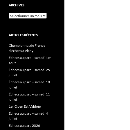
ARCHIVES
Archives
ARTICLES RÉCENTS
Championnat de France
d’échecs à Vichy
Échecs au parc – samedi 1er
août
Échecs au parc – samedi 25
juillet
Échecs au parc – samedi 18
juillet
Échecs au parc – samedi 11
juillet
1er Open EstiValdoie
Échecs au parc – samedi 4
juillet
Échecs au parc 2026