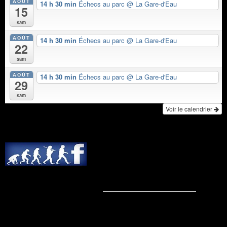
AOÛT
14 h 30 min
Échecs au parc
@ La Gare-d'Eau
15
sam
AOÛT
14 h 30 min
Échecs au parc
@ La Gare-d'Eau
22
sam
AOÛT
14 h 30 min
Échecs au parc
@ La Gare-d'Eau
29
sam
Voir le calendrier