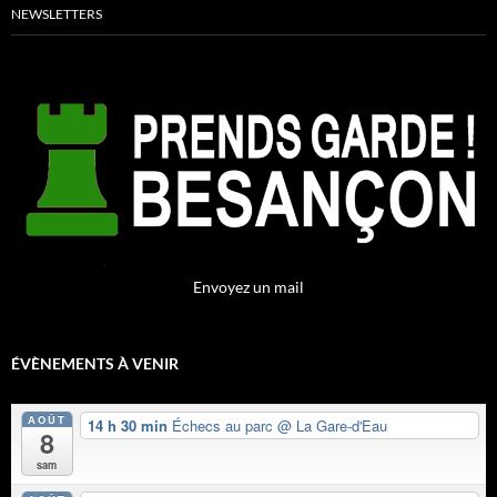
NEWSLETTERS
Envoyez un mail
ÉVÈNEMENTS À VENIR
AOÛT
14 h 30 min
Échecs au parc
@ La Gare-d'Eau
8
sam