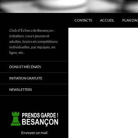
ALLER AU CONTENU
Recherche
CONTACTS
ACCUEIL
PLAN D’A
Club d'Échecs de Besançon :
initiation, cours jeunes et
adultes, loisirs et compétitions
individuelles, par équipes, en
ligne, etc.
DONS ET MÉCÉNATS
INITIATION GRATUITE
NEWSLETTERS
Envoyez un mail