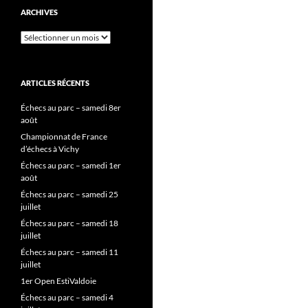
ARCHIVES
Archives
ARTICLES RÉCENTS
Échecs au parc – samedi 8er
août
Championnat de France
d’échecs à Vichy
Échecs au parc – samedi 1er
août
Échecs au parc – samedi 25
juillet
Échecs au parc – samedi 18
juillet
Échecs au parc – samedi 11
juillet
1er Open EstiValdoie
Échecs au parc – samedi 4