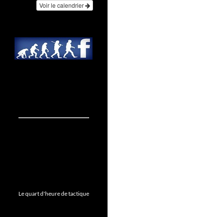
Voir le calendrier
Le quart d'heure de tactique