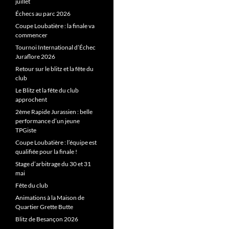
juillet
Échecs au parc 2026
Coupe Loubatière : la finale va
commencer
Tournoi International d’Échec
Juraflore 2026
Retour sur le blitz et la fête du
club
Le Blitz et la fête du club
approchent
2ème Rapide Jurassien : belle
performance d’un jeune
TPGiste
Coupe Loubatière : l’équipe est
qualifiée pour la finale !
Stage d’arbitrage du 30 et 31
mai
Fête du club
Animations à la Maison de
Quartier Grette Butte
Blitz de Besançon 2026