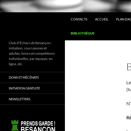
ALLER AU CONTENU
Recherche
CONTACTS
ACCUEIL
PLAN D’A
BIBLIOTHÈQUE
Club d'Échecs de Besançon :
initiation, cours jeunes et
adultes, loisirs et compétitions
individuelles, par équipes, en
ligne, etc.
DONS ET MÉCÉNATS
Le
INITIATION GRATUITE
(h
NEWSLETTERS
N’
Rè