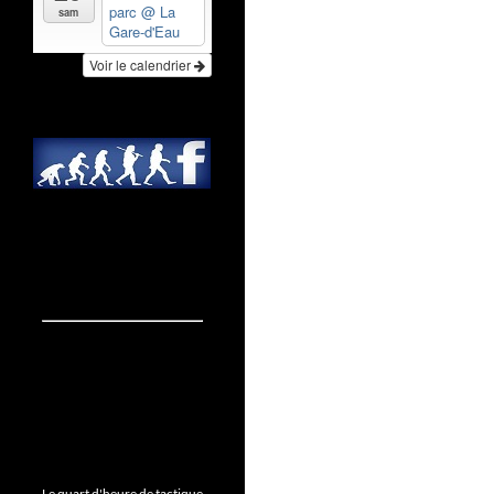
parc
@ La
sam
Gare-d'Eau
Voir le calendrier
Le quart d'heure de tactique