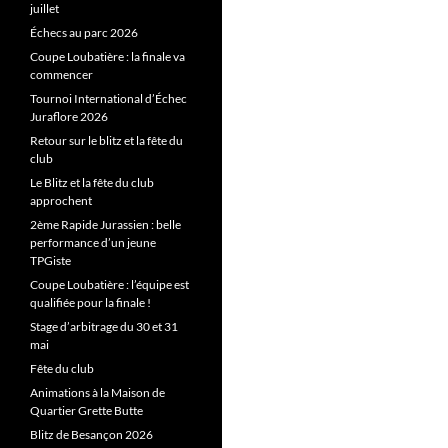
juillet
Échecs au parc 2026
Coupe Loubatière : la finale va
commencer
Tournoi International d’Échec
Juraflore 2026
Retour sur le blitz et la fête du
club
Le Blitz et la fête du club
approchent
2ème Rapide Jurassien : belle
performance d’un jeune
TPGiste
Coupe Loubatière : l’équipe est
qualifiée pour la finale !
Stage d’arbitrage du 30 et 31
mai
Fête du club
Animations à la Maison de
Quartier Grette Butte
Blitz de Besançon 2026