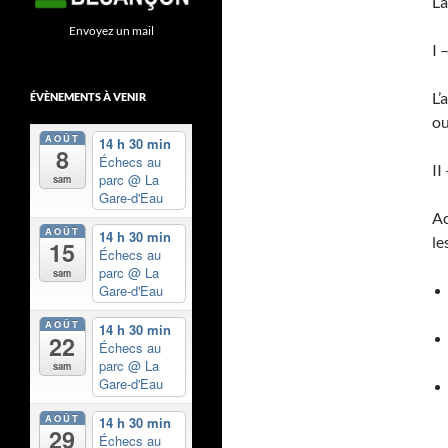
La
Envoyez un mail
I
L’
ÉVÈNEMENTS À VENIR
ou
AOÛT
14 h 30 min
8
Échecs au
II
parc
@ La
sam
Gare-d'Eau
Ac
AOÛT
14 h 30 min
le
15
Échecs au
parc
@ La
sam
Gare-d'Eau
AOÛT
14 h 30 min
22
Échecs au
parc
@ La
sam
Gare-d'Eau
AOÛT
14 h 30 min
29
Échecs au