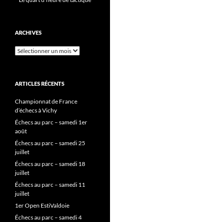
ARCHIVES
Archives
ARTICLES RÉCENTS
Championnat de France
d’échecs à Vichy
Échecs au parc – samedi 1er
août
Échecs au parc – samedi 25
juillet
Échecs au parc – samedi 18
juillet
Échecs au parc – samedi 11
juillet
1er Open EstiValdoie
Échecs au parc – samedi 4