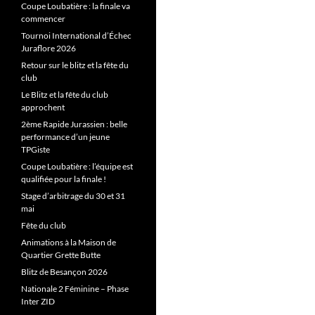
Coupe Loubatière : la finale va
commencer
Tournoi International d’Échec
Juraflore 2026
Retour sur le blitz et la fête du
club
Le Blitz et la fête du club
approchent
2ème Rapide Jurassien : belle
performance d’un jeune
TPGiste
Coupe Loubatière : l’équipe est
qualifiée pour la finale !
Stage d’arbitrage du 30 et 31
mai
Fête du club
Animations à la Maison de
Quartier Grette Butte
Blitz de Besançon 2026
Nationale 2 Féminine – Phase
Inter ZID