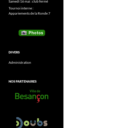
Samedi 16 mai : club fermé
Tournoi interne :
Appariements de la Ronde 7
DIVERS
Administration
NOS PARTENAIRES