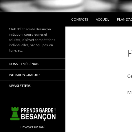
ALLER AU CONTENU
Recherche
CONTACTS
ACCUEIL
PLAN D’A
Club d'Échecs de Besançon :
initiation, cours jeunes et
adultes, loisirs et compétitions
individuelles, par équipes, en
ligne, etc.
DONS ET MÉCÉNATS
INITIATION GRATUITE
Ce
NEWSLETTERS
Mo
Envoyez un mail