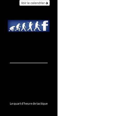
Voir le calendrier
Le quart d'heure de tactique