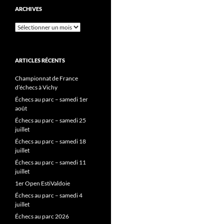
ARCHIVES
Archives
ARTICLES RÉCENTS
Championnat de France
d’échecs à Vichy
Échecs au parc – samedi 1er
août
Échecs au parc – samedi 25
juillet
Échecs au parc – samedi 18
juillet
Échecs au parc – samedi 11
juillet
1er Open EstiValdoie
Échecs au parc – samedi 4
juillet
Échecs au parc 2026