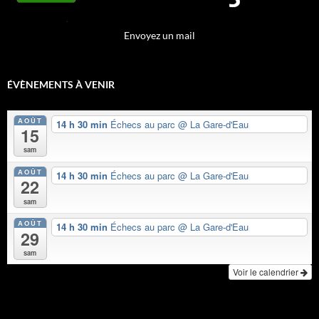
Envoyez un mail
ÉVÈNEMENTS À VENIR
AOÛT
14 h 30 min
Échecs au parc
@ La Gare-d'Eau
15
sam
AOÛT
14 h 30 min
Échecs au parc
@ La Gare-d'Eau
22
sam
AOÛT
14 h 30 min
Échecs au parc
@ La Gare-d'Eau
29
sam
Voir le calendrier