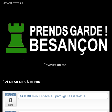
NEWSLETTERS
Envoyez un mail
ÉVÈNEMENTS À VENIR
AOÛT
14 h 30 min
Échecs au parc
@ La Gare-d'Eau
8
sam