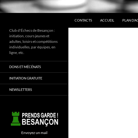
ALLER AU CONTENU
Recherche
CONTACTS
ACCUEIL
PLAN D’A
Club d'Échecs de Besançon :
initiation, cours jeunes et
adultes, loisirs et compétitions
individuelles, par équipes, en
ligne, etc.
DONS ET MÉCÉNATS
INITIATION GRATUITE
NEWSLETTERS
Envoyez un mail