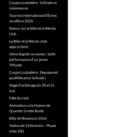
Coupe Loubatière : la finale va
commencer
Tournoi International d’Échec
Juraflore 2026
Retour sur le blitz et la fête du
club
Le Blitz et la fête du club
approchent
2ème Rapide Jurassien : belle
performance d’un jeune
TPGiste
Coupe Loubatière : l’équipe est
qualifiée pour la finale !
Stage d’arbitrage du 30 et 31
mai
Fête du club
Animations à la Maison de
Quartier Grette Butte
Blitz de Besançon 2026
Nationale 2 Féminine – Phase
Inter ZID