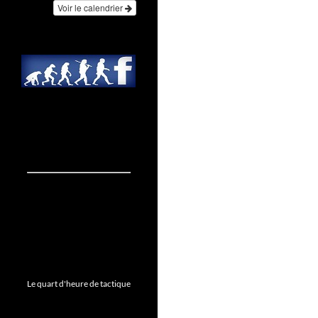
Voir le calendrier
Le quart d'heure de tactique