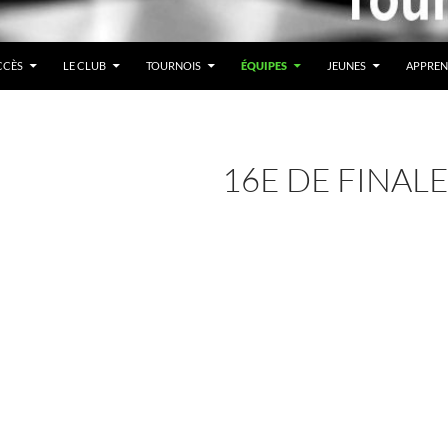
CCÈS
LE CLUB
TOURNOIS
ÉQUIPES
JEUNES
APPREN
16E DE FINAL