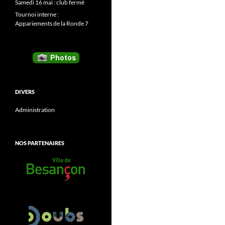
Samedi 16 mai : club fermé
Tournoi interne :
Appariements de la Ronde 7
DIVERS
Administration
NOS PARTENAIRES