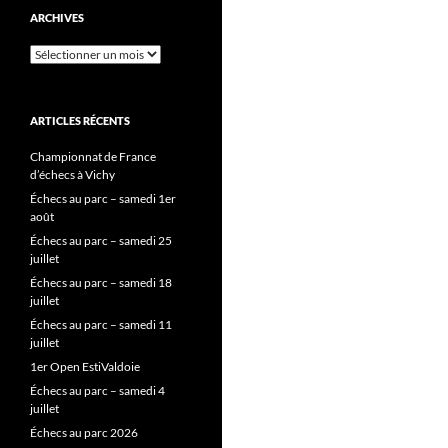
ARCHIVES
Archives
ARTICLES RÉCENTS
Championnat de France
d’échecs à Vichy
Échecs au parc – samedi 1er
août
Échecs au parc – samedi 25
juillet
Échecs au parc – samedi 18
juillet
Échecs au parc – samedi 11
juillet
1er Open EstiValdoie
Échecs au parc – samedi 4
juillet
Échecs au parc 2026