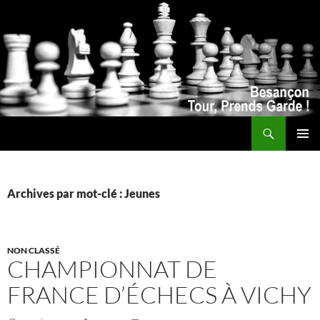
Recherche
ALLER
MENU
AU
PRINCI
CONTENU
Archives par mot-clé : Jeunes
NON CLASSÉ
CHAMPIONNAT DE
FRANCE D’ÉCHECS À VICHY