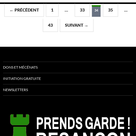
Navigation
← PRÉCÉDENT
1
…
33
35
…
34
des
43
SUIVANT →
articles
DONS ET MÉCÉNATS
INITIATION GRATUITE
NEWSLETTERS