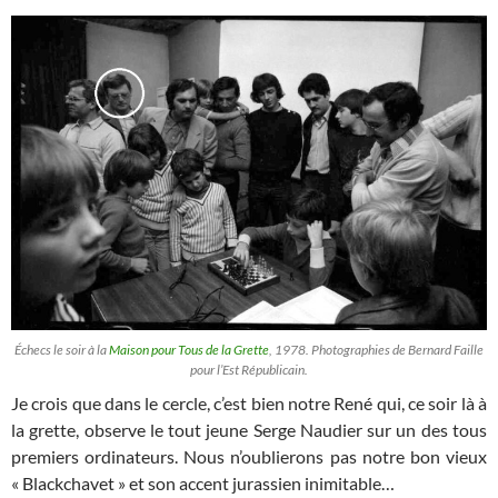
Échecs le soir à la
Maison pour Tous de la Grette
, 1978. Photographies de Bernard Faille
pour l’Est Républicain.
Je crois que dans le cercle, c’est bien notre René qui, ce soir là à
la grette, observe le tout jeune Serge Naudier sur un des tous
premiers ordinateurs. Nous n’oublierons pas notre bon vieux
« Blackchavet » et son accent jurassien inimitable…