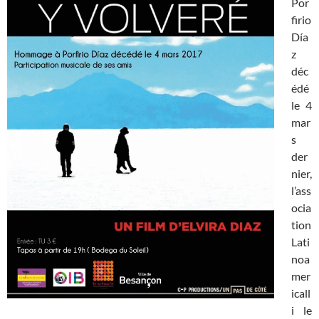
Por
firio
Día
z
déc
édé
le 4
mar
s
der
nier,
l’ass
ocia
tion
Lati
noa
mer
icall
i le