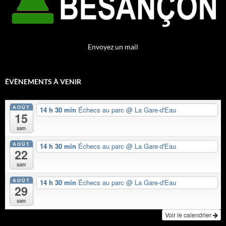
Envoyez un mail
ÉVÈNEMENTS À VENIR
AOÛT
14 h 30 min
Échecs au parc
@ La Gare-d'Eau
15
sam
AOÛT
14 h 30 min
Échecs au parc
@ La Gare-d'Eau
22
sam
AOÛT
14 h 30 min
Échecs au parc
@ La Gare-d'Eau
29
sam
Voir le calendrier