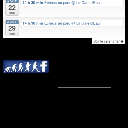
AOÛT
14 h 30 min
Échecs au parc
@ La Gare-d'Eau
22
sam
AOÛT
14 h 30 min
Échecs au parc
@ La Gare-d'Eau
29
sam
Voir le calendrier