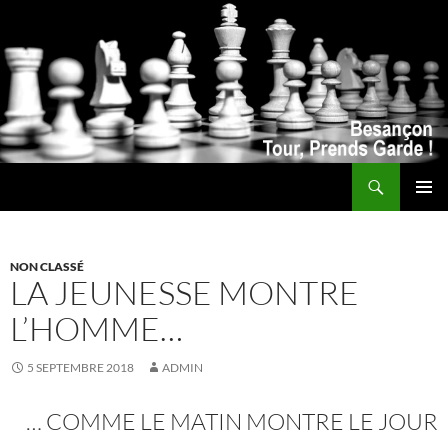
Recherche
ALLER
MENU
AU
PRINCI
CONTENU
NON CLASSÉ
LA JEUNESSE MONTRE
L’HOMME…
5 SEPTEMBRE 2018
ADMIN
… COMME LE MATIN MONTRE LE JOUR