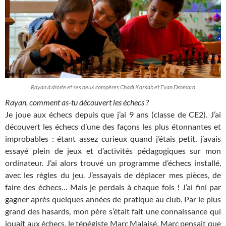
Rayan à droite et ses deux compères Chadi Kassab et Evan Dromard
Rayan, comment as-tu découvert les échecs ?
Je joue aux échecs depuis que j’ai 9 ans (classe de CE2). J’ai
découvert les échecs d’une des façons les plus étonnantes et
improbables : étant assez curieux quand j’étais petit, j’avais
essayé plein de jeux et d’activités pédagogiques sur mon
ordinateur. J’ai alors trouvé un programme d’échecs installé,
avec les règles du jeu. J’essayais de déplacer mes pièces, de
faire des échecs… Mais je perdais à chaque fois ! J’ai fini par
gagner après quelques années de pratique au club. Par le plus
grand des hasards, mon père s’était fait une connaissance qui
jouait aux échecs, le tépégiste Marc Malaisé. Marc pensait que