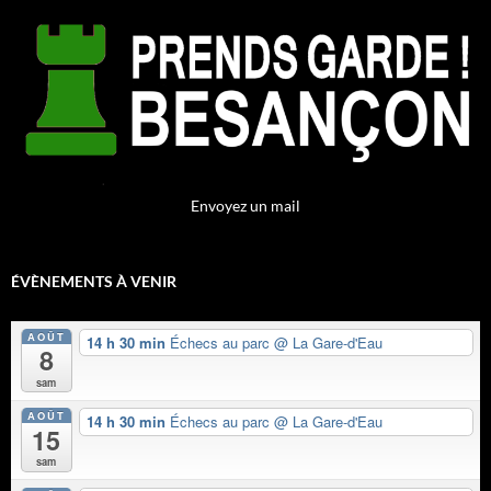
Envoyez un mail
ÉVÈNEMENTS À VENIR
AOÛT
14 h 30 min
Échecs au parc
@ La Gare-d'Eau
8
sam
AOÛT
14 h 30 min
Échecs au parc
@ La Gare-d'Eau
15
sam