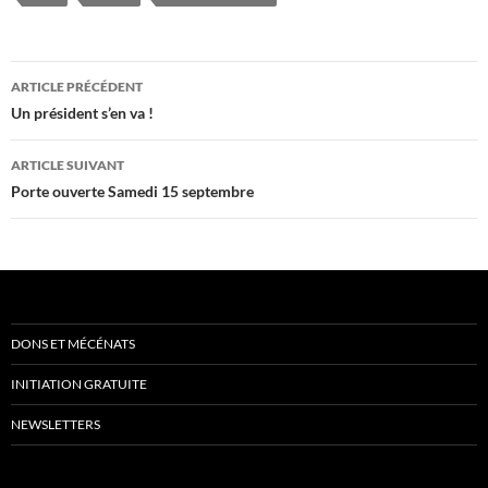
Navigation
ARTICLE PRÉCÉDENT
des
Un président s’en va !
articles
ARTICLE SUIVANT
Porte ouverte Samedi 15 septembre
DONS ET MÉCÉNATS
INITIATION GRATUITE
NEWSLETTERS