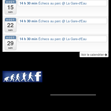
AOÛT
14 h 30 min
Échecs au parc
@ La Gare-d'Eau
15
sam
AOÛT
14 h 30 min
Échecs au parc
@ La Gare-d'Eau
22
sam
AOÛT
14 h 30 min
Échecs au parc
@ La Gare-d'Eau
29
sam
Voir le calendrier