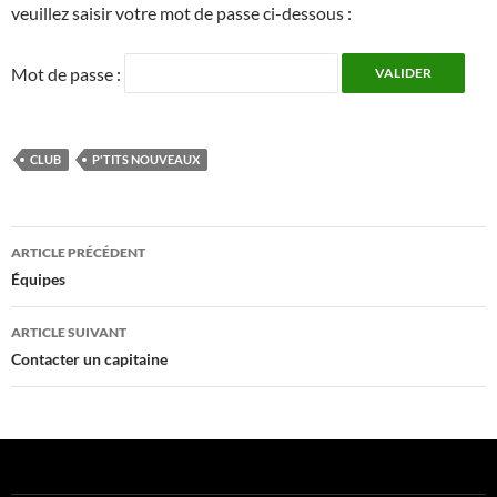
veuillez saisir votre mot de passe ci-dessous :
Mot de passe :
CLUB
P'TITS NOUVEAUX
Navigation
ARTICLE PRÉCÉDENT
des
Équipes
articles
ARTICLE SUIVANT
Contacter un capitaine