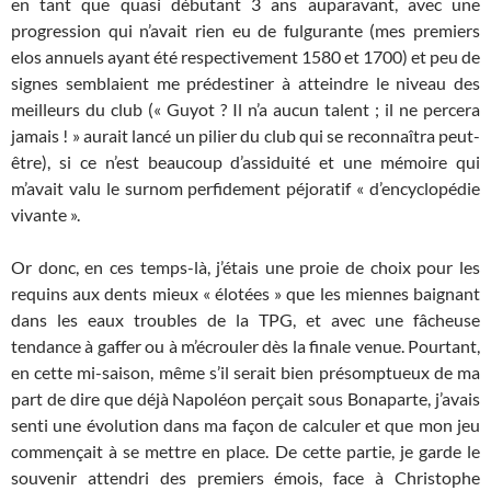
en tant que quasi débutant 3 ans auparavant, avec une
progression qui n’avait rien eu de fulgurante (mes premiers
elos annuels ayant été respectivement 1580 et 1700) et peu de
signes semblaient me prédestiner à atteindre le niveau des
meilleurs du club (« Guyot ? Il n’a aucun talent ; il ne percera
jamais ! » aurait lancé un pilier du club qui se reconnaîtra peut-
être), si ce n’est beaucoup d’assiduité et une mémoire qui
m’avait valu le surnom perfidement péjoratif « d’encyclopédie
vivante ».
Or donc, en ces temps-là, j’étais une proie de choix pour les
requins aux dents mieux « élotées » que les miennes baignant
dans les eaux troubles de la TPG, et avec une fâcheuse
tendance à gaffer ou à m’écrouler dès la finale venue. Pourtant,
en cette mi-saison, même s’il serait bien présomptueux de ma
part de dire que déjà Napoléon perçait sous Bonaparte, j’avais
senti une évolution dans ma façon de calculer et que mon jeu
commençait à se mettre en place. De cette partie, je garde le
souvenir attendri des premiers émois, face à Christophe