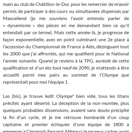
main au club de Châtillon-le-Duc pour les remercier de m'avoir
permis de participer à des cours ou simultanées dispensés par
Maxcellend (je me souviens l'avoir entendu parler de
« dynamisme » des pièces en me demandant bien ce qu'il
entendait par ce terme). Mais cette année-là, je progresse de
façon exponentielle, avec en point culminant une 2e place à
l'accession du Championnat de France à Alès, dézinguant tout
les 2000 que j'ai affrontés, qui me qualifient pour le National
l'année suivante. Quand je reviens à la TPG, auréolé de cette
qualification et d'un elo tout neuf de 2090, je m'attends à être
accueilli parmi mes pairs au sommet de l'Olympe que
représentait pour moi l'équipe 1.
Las (bis), je trouve ledit Olympe* bien vide, tous les titans
précités ayant déserté. La déception de la non-montée, plus
quelques probables dissensions, avaient sans doute précipité
la fin d'un cycle, et je me retrouve bombardé d'un coup
capitaine et premier échiquier d'une équipe de 1800 à
emmener à Clermont-Ferrand. Même si je ne peux cacher avoir