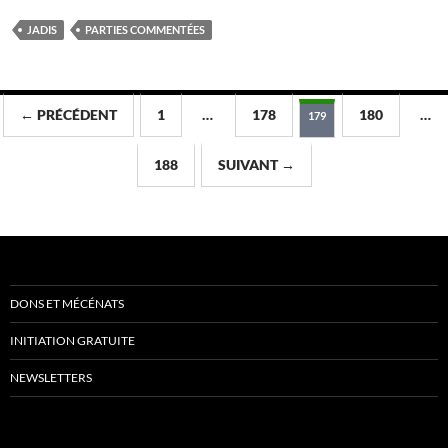
JADIS
PARTIES COMMENTÉES
Navigation
← PRÉCÉDENT
1
…
178
180
…
179
des
188
SUIVANT →
articles
DONS ET MÉCÉNATS
INITIATION GRATUITE
NEWSLETTERS