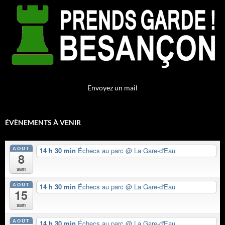
Envoyez un mail
ÉVÈNEMENTS À VENIR
AOÛT
14 h 30 min
Échecs au parc
@ La Gare-d'Eau
8
sam
AOÛT
14 h 30 min
Échecs au parc
@ La Gare-d'Eau
15
sam
AOÛT
14 h 30 min
Échecs au parc
@ La Gare-d'Eau