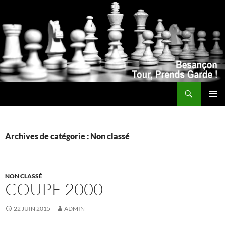
Recherche
ALLER
MENU
AU
PRINCI
CONTENU
Archives de catégorie : Non classé
NON CLASSÉ
COUPE 2000
22 JUIN 2015
ADMIN