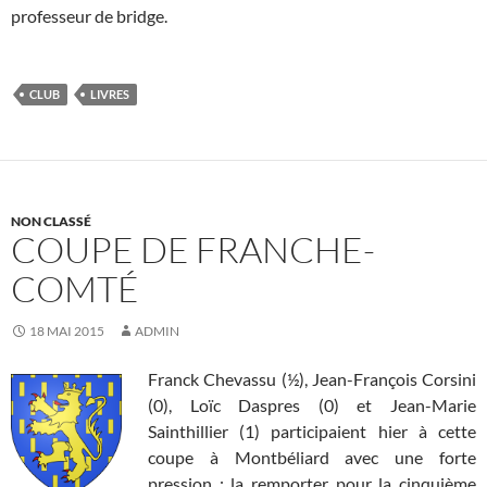
professeur de bridge.
CLUB
LIVRES
NON CLASSÉ
COUPE DE FRANCHE-
COMTÉ
18 MAI 2015
ADMIN
Franck Chevassu (½), Jean-François Corsini
(0), Loïc Daspres (0) et Jean-Marie
Sainthillier (1) participaient hier à cette
coupe à Montbéliard avec une forte
pression : la remporter pour la cinquième