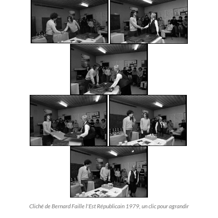
Cliché de Bernard Faille l'Est Républicain 1979, un clic pour agrandir