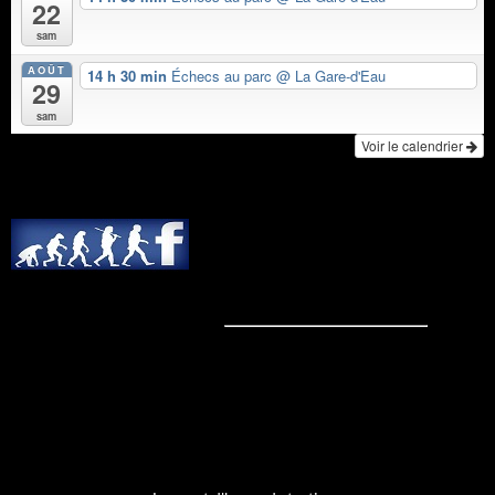
22
sam
AOÛT
14 h 30 min
Échecs au parc
@ La Gare-d'Eau
29
sam
Voir le calendrier