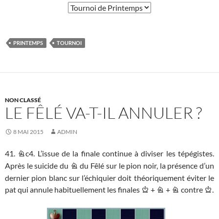
PRINTEMPS
TOURNOI
NON CLASSÉ
LE FÊLÉ VA-T-IL ANNULER ?
8 MAI 2015
ADMIN
41.
c4. L’issue de la finale continue à diviser les tépégistes.
N
Après le suicide du
du Fêlé sur le pion noir, la présence d’un
N
dernier pion blanc sur l’échiquier doit théoriquement éviter le
pat qui annule habituellement les finales
+
+
contre
.
K
N
N
K