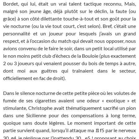
Bordet, qui lui, était un vrai talent tactique reconnu, Mais,
malgré son jeune âge, déjà plutôt sur le déclin, la faute (ou
grâce) à son côté dilettante touche-à-tout et son goût pour la
vie nocturne (ou la vie tout court, c’est selon). Bref, c’était une
personnalité et un joueur pour lesquels j’avais un grand
respect, et à l’occasion du match qui devait nous opposer, nous
avions convenu de le faire le soir, dans un petit local utilisé par
le non moins petit club d’échecs de la Bouloie (plus exactement
2 ou 3 joueurs qui venaient pousser du bois de temps à autre,
dont moi aux guêtres qui traînaient dans le secteur,
officiellement en fac de droit).
Dans le silence nocturne de cette petite pièce où les volutes de
fumée de ses cigarettes avaient une odeur « exotique » et
stimulante, Christophe avait thématiquement sacrifié un pion
dans une Sicilienne pour des compensations à long terme,
quoique sans doute légères. Le moment important de cette
partie survient quand, lorsqu’il attaque ma
f5 par le nerveux
R
30. g4, je réplique par l’inattendu 30. ..e5 ! proposant au choix