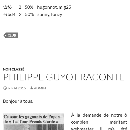
f6 2 50% hugonnot, mig25
K
bd4 2 50% sunny, fonzy
N
CLUB
NON CLASSÉ
PHILIPPE GUYOT RACONTE
6 MAI 2015
ADMIN
Bonjour à tous,
À la demande de notre ô
combien méritant
webmaster, il m’a été