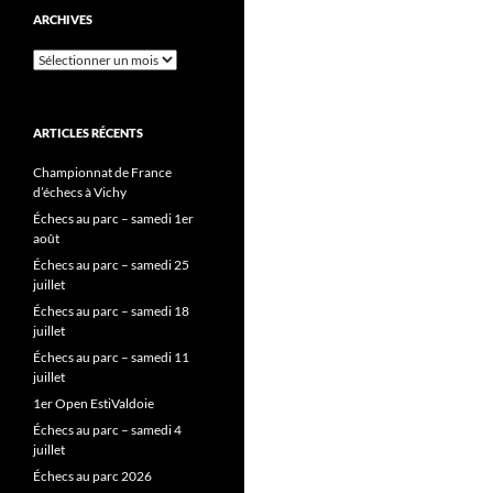
ARCHIVES
Archives
ARTICLES RÉCENTS
Championnat de France
d’échecs à Vichy
Échecs au parc – samedi 1er
août
Échecs au parc – samedi 25
juillet
Échecs au parc – samedi 18
juillet
Échecs au parc – samedi 11
juillet
1er Open EstiValdoie
Échecs au parc – samedi 4
juillet
Échecs au parc 2026