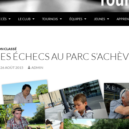
CCÈS
LE CLUB
TOURNOIS
ÉQUIPES
JEUNES
APPREN
N CLASSÉ
LES ÉCHECS AU PARC S’ACHÈV
26 AOÛT 2015
ADMIN