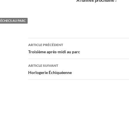
ÉCHECS AU PARC
Navigation
ARTICLE PRÉCÉDENT
des
Troisième après-midi au parc
articles
ARTICLE SUIVANT
Horlogerie Échiquéenne