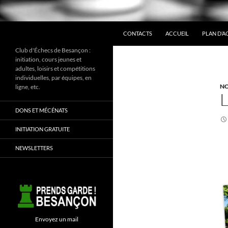
ALLER AU CONTENU
Recherche
CONTACTS
ACCUEIL
PLAN D’A
Club d'Échecs de Besançon :
initiation, cours jeunes et
adultes, loisirs et compétitions
individuelles, par équipes, en
NO
ligne, etc.
DONS ET MÉCÉNATS
INITIATION GRATUITE
NEWSLETTERS
Envoyez un mail