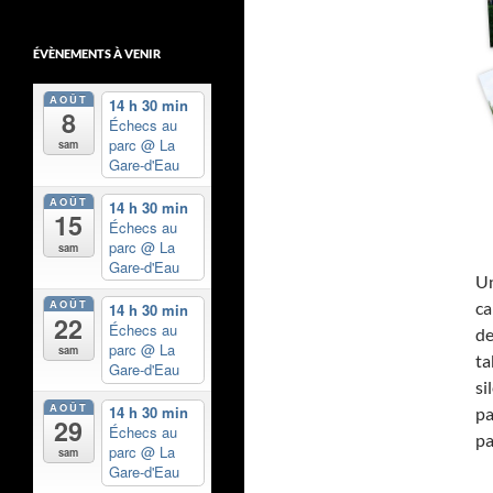
ÉVÈNEMENTS À VENIR
AOÛT
14 h 30 min
8
Échecs au
parc
@ La
sam
Gare-d'Eau
AOÛT
14 h 30 min
15
Échecs au
parc
@ La
sam
Gare-d'Eau
Un
AOÛT
ca
14 h 30 min
22
Échecs au
de
parc
@ La
sam
ta
Gare-d'Eau
si
AOÛT
14 h 30 min
pa
29
Échecs au
pa
parc
@ La
sam
Gare-d'Eau