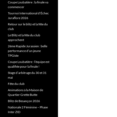
Coupe Loubatière : la finale va
commencer
Tournoi International d’Échec
Juraflore 2026
Retour sur le blitz et la fête du
club
Le Blitz et la fête du club
approchent
2ème Rapide Jurassien : belle
performance d’un jeune
TPGiste
Coupe Loubatière : l’équipe est
qualifiée pour la finale !
Stage d’arbitrage du 30 et 31
mai
Fête du club
Animations à la Maison de
Quartier Grette Butte
Blitz de Besançon 2026
Nationale 2 Féminine – Phase
Inter ZID