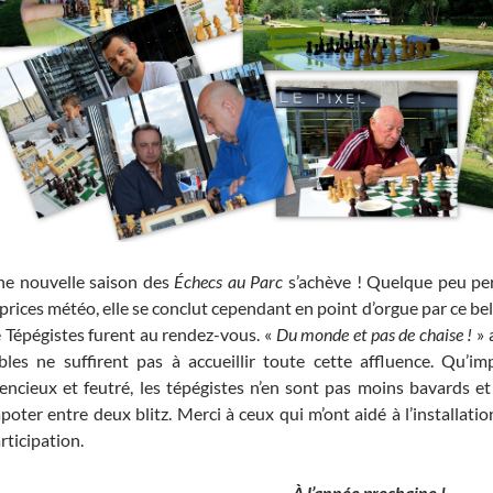
e nouvelle saison des
Échecs au Parc
s’achève ! Quelque peu per
prices météo, elle se conclut cependant en point d’orgue par ce be
 Tépégistes furent au rendez-vous. «
Du monde et pas de chaise !
» 
bles ne suffirent pas à accueillir toute cette affluence. Qu’i
lencieux et feutré, les tépégistes n’en sont pas moins bavards e
poter entre deux blitz. Merci à ceux qui m’ont aidé à l’installati
rticipation.
À l’année prochaine !