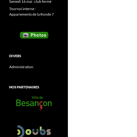
Samedi 16 mai : club fermé
Tournoi interne :
Appariements de la Ronde 7
DIVERS
Administration
NOS PARTENAIRES