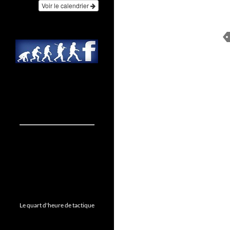
Voir le calendrier
Le quart d'heure de tactique