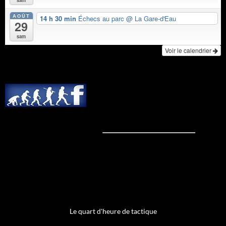
sam
AOÛT
14 h 30 min
Échecs au parc
@ La Gare-d'Eau
29
sam
Voir le calendrier
Le quart d'heure de tactique