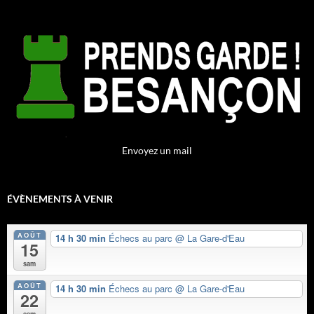
Envoyez un mail
ÉVÈNEMENTS À VENIR
AOÛT
14 h 30 min
Échecs au parc
@ La Gare-d'Eau
15
sam
AOÛT
14 h 30 min
Échecs au parc
@ La Gare-d'Eau
22