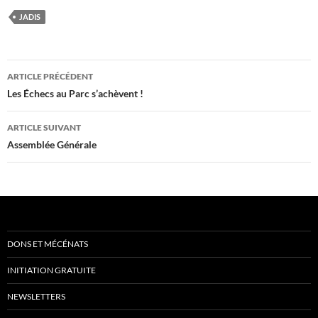
JADIS
Navigation
ARTICLE PRÉCÉDENT
des
Les Échecs au Parc s’achèvent !
articles
ARTICLE SUIVANT
Assemblée Générale
DONS ET MÉCÉNATS
INITIATION GRATUITE
NEWSLETTERS