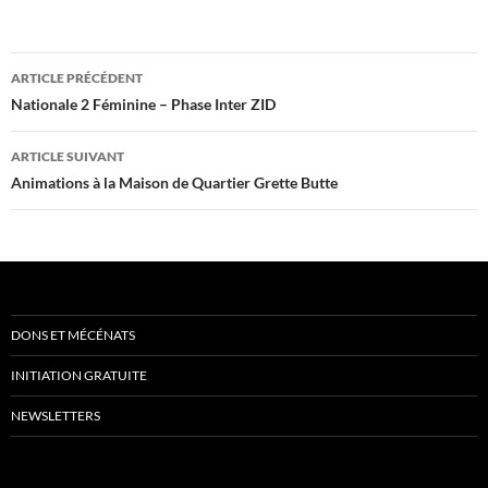
Navigation
ARTICLE PRÉCÉDENT
des
Nationale 2 Féminine – Phase Inter ZID
articles
ARTICLE SUIVANT
Animations à la Maison de Quartier Grette Butte
DONS ET MÉCÉNATS
INITIATION GRATUITE
NEWSLETTERS