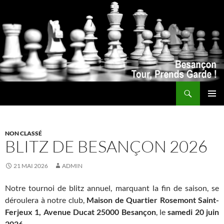
Recherche
ALLER
MENU
AU
PRINCI
CONTENU
NON CLASSÉ
BLITZ DE BESANÇON 2026
21 MAI 2026
ADMIN
Notre tournoi de blitz annuel, marquant la fin de saison, se
déroulera à notre club,
Maison de Quartier Rosemont Saint-
Ferjeux 1, Avenue Ducat 25000 Besançon
, le
samedi 20 juin
2026
.