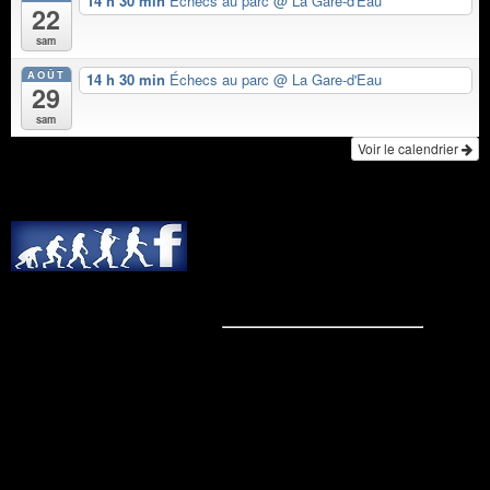
14 h 30 min
Échecs au parc
@ La Gare-d'Eau
22
sam
AOÛT
14 h 30 min
Échecs au parc
@ La Gare-d'Eau
29
sam
Voir le calendrier