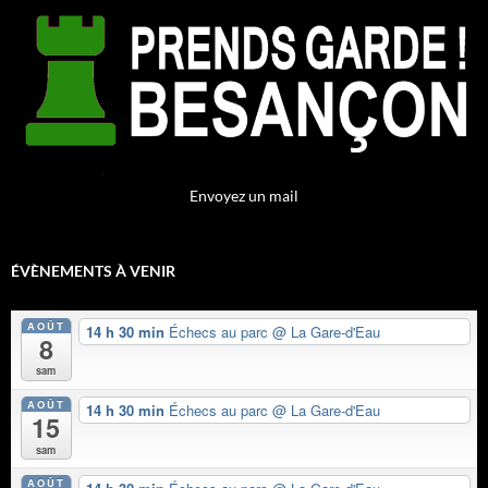
Envoyez un mail
ÉVÈNEMENTS À VENIR
AOÛT
14 h 30 min
Échecs au parc
@ La Gare-d'Eau
8
sam
AOÛT
14 h 30 min
Échecs au parc
@ La Gare-d'Eau
15
sam
AOÛT