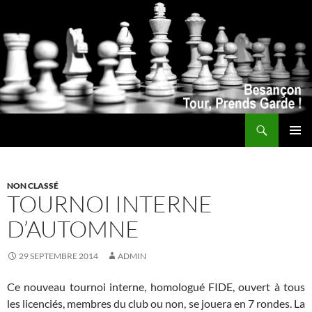
Recherche
ALLER
MENU
AU
PRINCI
CONTENU
NON CLASSÉ
TOURNOI INTERNE
D’AUTOMNE
29 SEPTEMBRE 2014
ADMIN
Ce nouveau tournoi interne, homologué FIDE, ouvert à tous
les licenciés, membres du club ou non, se jouera en 7 rondes. La