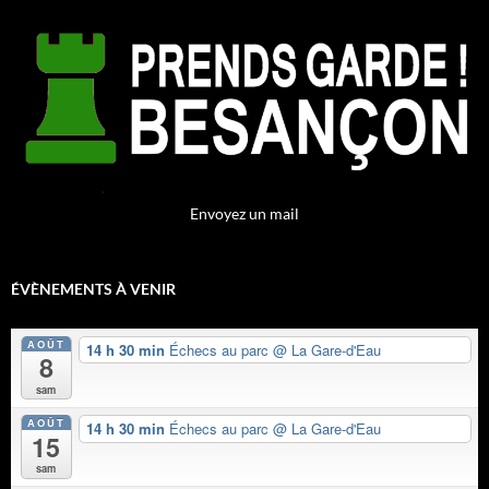
Envoyez un mail
ÉVÈNEMENTS À VENIR
AOÛT
14 h 30 min
Échecs au parc
@ La Gare-d'Eau
8
sam
AOÛT
14 h 30 min
Échecs au parc
@ La Gare-d'Eau
15
sam