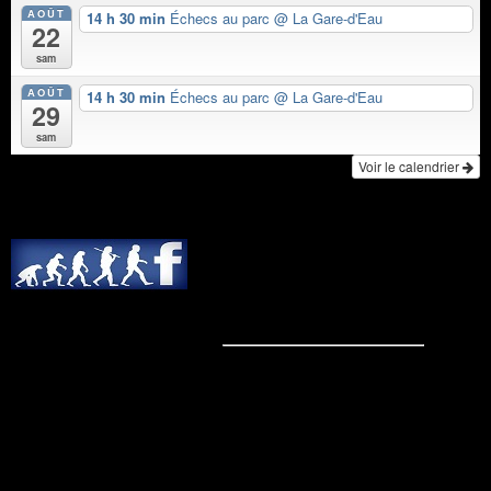
AOÛT
14 h 30 min
Échecs au parc
@ La Gare-d'Eau
22
sam
AOÛT
14 h 30 min
Échecs au parc
@ La Gare-d'Eau
29
sam
Voir le calendrier