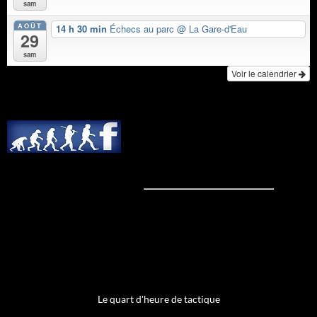
sam
AOÛT
14 h 30 min
Échecs au parc
@ La Gare-d'Eau
29
sam
Voir le calendrier
Le quart d'heure de tactique