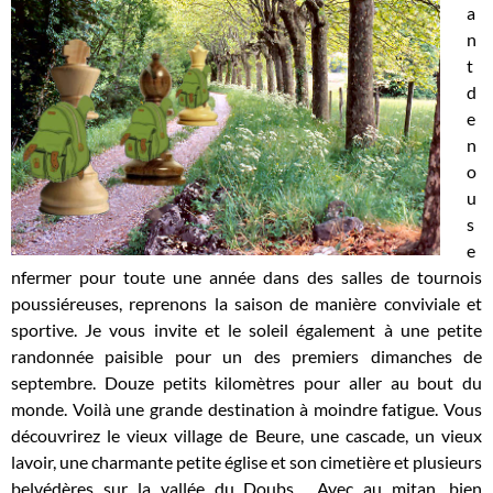
a
n
t
d
e
n
o
u
s
e
nfermer pour toute une année dans des salles de tournois
poussiéreuses, reprenons la saison de manière conviviale et
sportive. Je vous invite et le soleil également à une petite
randonnée paisible pour un des premiers dimanches de
septembre. Douze petits kilomètres pour aller au bout du
monde. Voilà une grande destination à moindre fatigue. Vous
découvrirez le vieux village de Beure, une cascade, un vieux
lavoir, une charmante petite église et son cimetière et plusieurs
belvédères sur la vallée du Doubs. Avec au mitan, bien