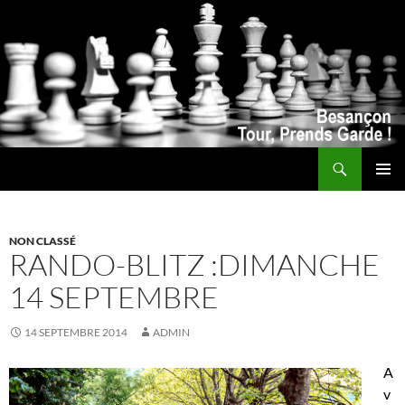
Recherche
ALLER
MENU
AU
PRINCI
CONTENU
NON CLASSÉ
RANDO-BLITZ :DIMANCHE
14 SEPTEMBRE
14 SEPTEMBRE 2014
ADMIN
A
v