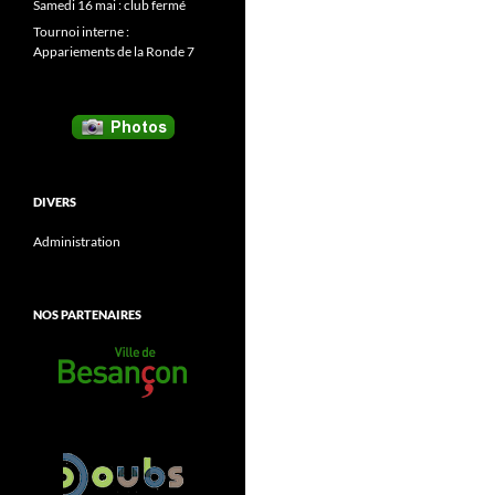
Samedi 16 mai : club fermé
Tournoi interne :
Appariements de la Ronde 7
DIVERS
Administration
NOS PARTENAIRES