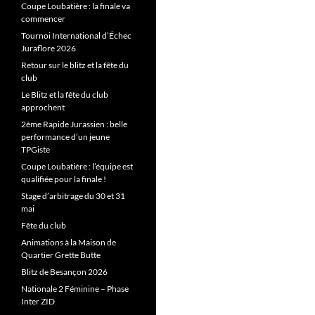
Coupe Loubatière : la finale va
commencer
Tournoi International d’Échec
Juraflore 2026
Retour sur le blitz et la fête du
club
Le Blitz et la fête du club
approchent
2ème Rapide Jurassien : belle
performance d’un jeune
TPGiste
Coupe Loubatière : l’équipe est
qualifiée pour la finale !
Stage d’arbitrage du 30 et 31
mai
Fête du club
Animations à la Maison de
Quartier Grette Butte
Blitz de Besançon 2026
Nationale 2 Féminine – Phase
Inter ZID