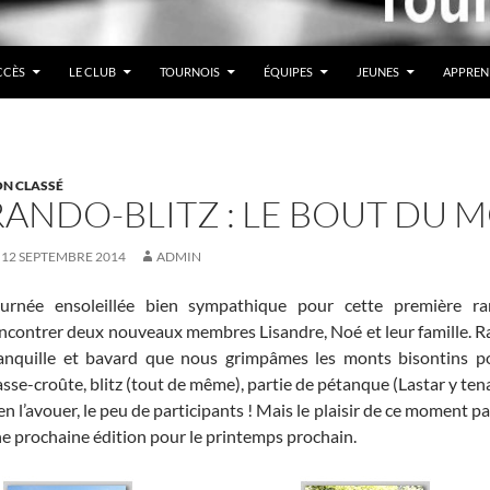
CCÈS
LE CLUB
TOURNOIS
ÉQUIPES
JEUNES
APPREN
N CLASSÉ
RANDO-BLITZ : LE BOUT DU
12 SEPTEMBRE 2014
ADMIN
urnée ensoleillée bien sympathique pour cette première ran
ncontrer deux nouveaux membres Lisandre, Noé et leur famille. Ran
anquille et bavard que nous grimpâmes les monts bisontins po
sse-croûte, blitz (tout de même), partie de pétanque (Lastar y ten
en l’avouer, le peu de participants ! Mais le plaisir de ce moment
e prochaine édition pour le printemps prochain.