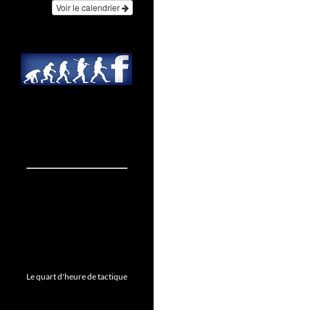
Voir le calendrier
Le quart d'heure de tactique