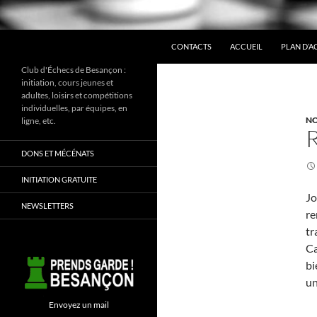
ALLER AU CONTENU
Recherche
CONTACTS
ACCUEIL
PLAN D’A
Club d'Échecs de Besançon :
initiation, cours jeunes et
adultes, loisirs et compétitions
individuelles, par équipes, en
NO
ligne, etc.
DONS ET MÉCÉNATS
INITIATION GRATUITE
Jo
NEWSLETTERS
re
tr
Ca
bi
un
Envoyez un mail