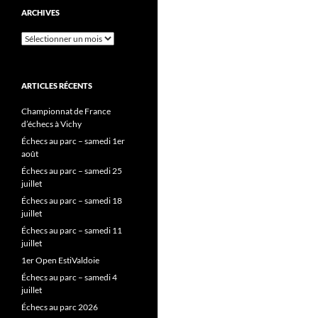
ARCHIVES
Archives
ARTICLES RÉCENTS
Championnat de France
d’échecs à Vichy
Échecs au parc – samedi 1er
août
Échecs au parc – samedi 25
juillet
Échecs au parc – samedi 18
juillet
Échecs au parc – samedi 11
juillet
1er Open EstiValdoie
Échecs au parc – samedi 4
juillet
Échecs au parc 2026