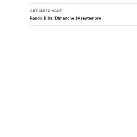
articles
ARTICLE SUIVANT
Rando-Blitz :Dimanche 14 septembre