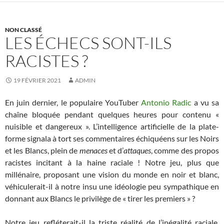
NON CLASSÉ
LES ÉCHECS SONT-ILS
RACISTES ?
19 FÉVRIER 2021
ADMIN
En juin dernier, le populaire YouTuber
Antonio Radic
a vu sa
chaîne bloquée pendant quelques heures pour contenu «
nuisible et dangereux ». L’intelligence artificielle de la plate-
forme signala à tort ses commentaires échiquéens sur les Noirs
et les Blancs, plein de
menaces
et d’
attaques
, comme des propos
racistes incitant à la haine raciale ! Notre jeu, plus que
millénaire, proposant une vision du monde en noir et blanc,
véhiculerait-il à notre insu une idéologie peu sympathique en
donnant aux Blancs le privilège de « tirer les premiers » ?
Notre
jeu refléterait
-il la triste réalité de l’inégalité raciale.