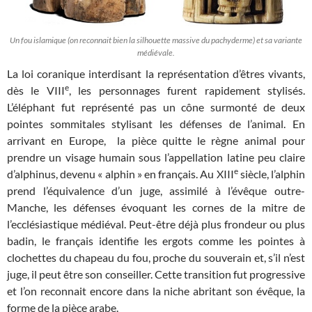
Un fou islamique (on reconnait bien la silhouette massive du pachyderme) et sa variante
médiévale.
La loi coranique interdisant la représentation d’êtres vivants,
e
dès le VIII
, les personnages furent rapidement stylisés.
L’éléphant fut représenté pas un cône surmonté de deux
pointes sommitales stylisant les défenses de l’animal. En
arrivant en Europe, la pièce quitte le règne animal pour
prendre un visage humain sous l’appellation latine peu claire
e
d’alphinus, devenu « alphin » en français. Au XIII
siècle, l’alphin
prend l’équivalence d’un juge, assimilé à l’évêque outre-
Manche, les défenses évoquant les cornes de la mitre de
l’ecclésiastique médiéval. Peut-être déjà plus frondeur ou plus
badin, le français identifie les ergots comme les pointes à
clochettes du chapeau du fou, proche du souverain et, s’il n’est
juge, il peut être son conseiller. Cette transition fut progressive
et l’on reconnait encore dans la niche abritant son évêque, la
forme de la pièce arabe.