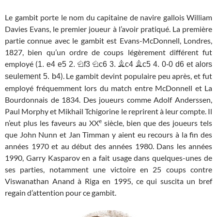
Le gambit porte le nom du capitaine de navire gallois William
Davies Evans, le premier joueur à l’avoir pratiqué. La première
partie connue avec le gambit est Evans-McDonnell, Londres,
1827, bien qu’un ordre de coups légèrement différent fut
employé (
1. e4 e5 2. Nf3 Nc6 3. Bc4 Bc5 4. 0-0 d6 et alors
). Le gambit devint populaire peu après, et fut
seulement 5. b4
employé fréquemment lors du match entre McDonnell et La
Bourdonnais de 1834. Des joueurs comme Adolf Anderssen,
Paul Morphy et Mikhail Tchigorine le reprirent à leur compte. Il
e
n’eut plus les faveurs au XX
siècle, bien que des joueurs tels
que John Nunn et Jan Timman y aient eu recours à la fin des
années 1970 et au début des années 1980. Dans les années
1990, Garry Kasparov en a fait usage dans quelques-unes de
ses parties, notamment une victoire en 25 coups contre
Viswanathan Anand à Riga en 1995, ce qui suscita un bref
regain d’attention pour ce gambit.