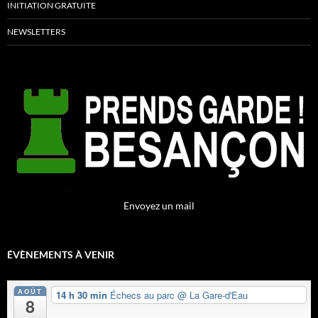
INITIATION GRATUITE
NEWSLETTERS
Envoyez un mail
ÉVÈNEMENTS À VENIR
AOÛT
14 h 30 min
Échecs au parc
@ La Gare-d'Eau
8