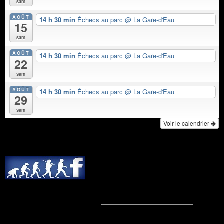
sam
AOÛT
14 h 30 min
Échecs au parc
@ La Gare-d'Eau
15
sam
AOÛT
14 h 30 min
Échecs au parc
@ La Gare-d'Eau
22
sam
AOÛT
14 h 30 min
Échecs au parc
@ La Gare-d'Eau
29
sam
Voir le calendrier