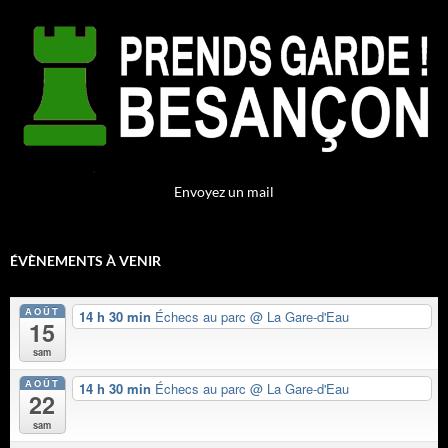
Envoyez un mail
ÉVÈNEMENTS À VENIR
AOÛT
14 h 30 min
Échecs au parc
@ La Gare-d'Eau
15
sam
AOÛT
14 h 30 min
Échecs au parc
@ La Gare-d'Eau
22
sam