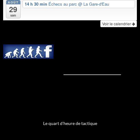
AOÛT
14 h 30 min
Échecs au parc
@ La Gare-d'Eau
29
sam
Voir le calendrier
Le quart d'heure de tactique