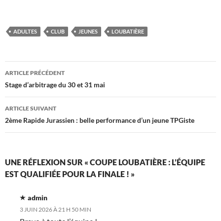
ADULTES
CLUB
JEUNES
LOUBATIÈRE
Navigation
ARTICLE PRÉCÉDENT
des
Stage d’arbitrage du 30 et 31 mai
articles
ARTICLE SUIVANT
2ème Rapide Jurassien : belle performance d’un jeune TPGiste
UNE RÉFLEXION SUR « COUPE LOUBATIÈRE : L’ÉQUIPE
EST QUALIFIÉE POUR LA FINALE ! »
admin
3 JUIN 2026 À 21 H 50 MIN