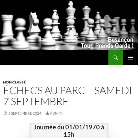
Recherche
ALLER
MENU
AU
PRINCI
CONTENU
NON CLASSÉ
ÉCHECS AU PARC – SAMEDI
7 SEPTEMBRE
6 SEPTEMBRE 2024
ADMIN
Journée du 01/01/1970 à
15h