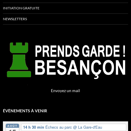
INITIATION GRATUITE
NEWSLETTERS
Envoyez un mail
ÉVÈNEMENTS À VENIR
AOÛT
14 h 30 min
Échecs au parc
@ La Gare-d'Eau