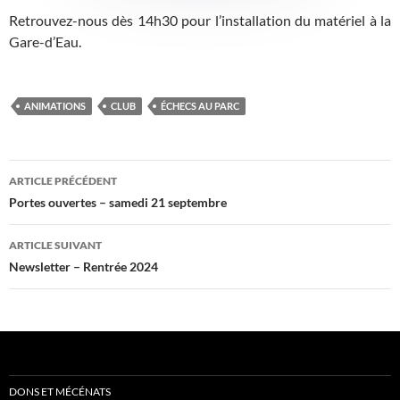
Retrouvez-nous dès 14h30 pour l’installation du matériel à la
Gare-d’Eau.
ANIMATIONS
CLUB
ÉCHECS AU PARC
Navigation
ARTICLE PRÉCÉDENT
des
Portes ouvertes – samedi 21 septembre
articles
ARTICLE SUIVANT
Newsletter – Rentrée 2024
DONS ET MÉCÉNATS