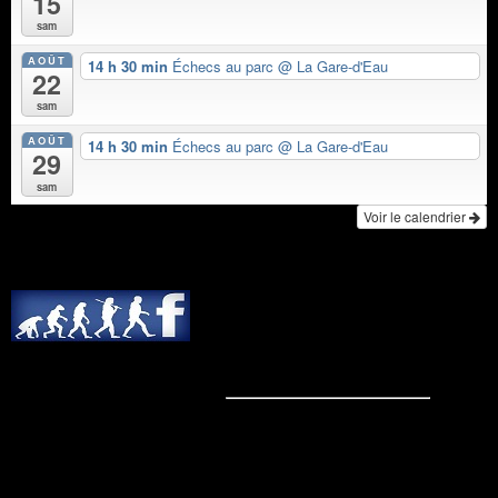
15
sam
AOÛT
14 h 30 min
Échecs au parc
@ La Gare-d'Eau
22
sam
AOÛT
14 h 30 min
Échecs au parc
@ La Gare-d'Eau
29
sam
Voir le calendrier