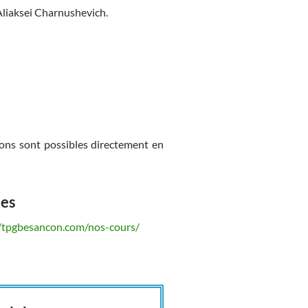
Aliaksei Charnushevich.
tions sont possibles directement en
nes
//tpgbesancon.com/nos-cours/