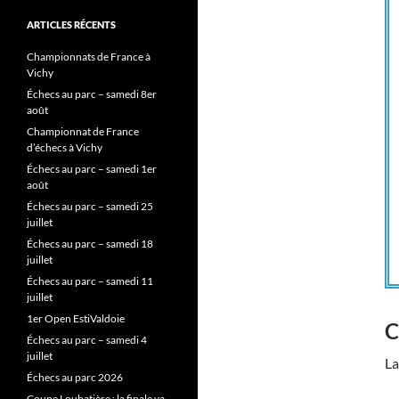
ARTICLES RÉCENTS
Championnats de France à
Vichy
Échecs au parc – samedi 8er
août
Championnat de France
d’échecs à Vichy
Échecs au parc – samedi 1er
août
Échecs au parc – samedi 25
juillet
Échecs au parc – samedi 18
juillet
Échecs au parc – samedi 11
juillet
1er Open EstiValdoie
C
Échecs au parc – samedi 4
juillet
La
Échecs au parc 2026
Coupe Loubatière : la finale va