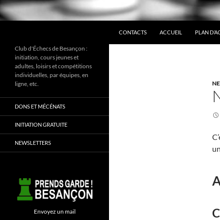
ALLER AU CONTENU
Recherche
CONTACTS
ACCUEIL
PLAN D’A
Club d'Échecs de Besançon :
initiation, cours jeunes et
adultes, loisirs et compétitions
individuelles, par équipes, en
NE
ligne, etc.
DONS ET MÉCÉNATS
INITIATION GRATUITE
C’
NEWSLETTERS
un
A
C
Envoyez un mail