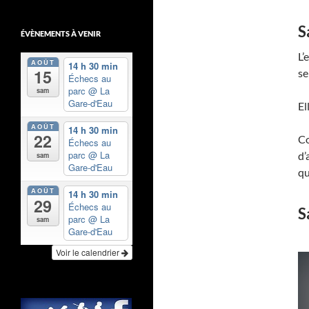
S
ÉVÈNEMENTS À VENIR
L’
AOÛT
14 h 30 min
15
se
Échecs au
parc
@ La
sam
Gare-d'Eau
El
AOÛT
14 h 30 min
22
Co
Échecs au
parc
@ La
d’
sam
Gare-d'Eau
qu
AOÛT
14 h 30 min
29
Échecs au
S
parc
@ La
sam
Gare-d'Eau
Voir le calendrier