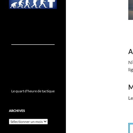
A
N’
li
M
Le quart d'heure de tactique
Le
ARCHIVES
Archives