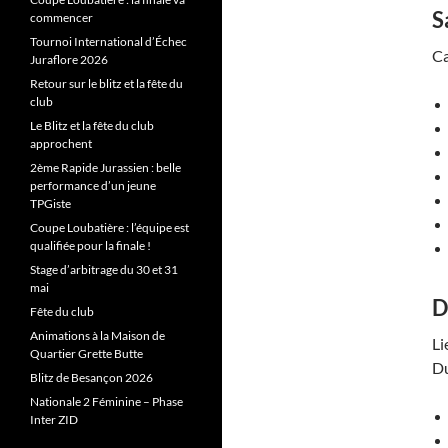
S
commencer
Tournoi International d’Échec
Ca
Juraflore 2026
Retour sur le blitz et la fête du
club
Le Blitz et la fête du club
approchent
2ème Rapide Jurassien : belle
performance d’un jeune
TPGiste
Coupe Loubatière : l’équipe est
qualifiée pour la finale !
Stage d’arbitrage du 30 et 31
mai
D
Fête du club
Animations à la Maison de
Li
Quartier Grette Butte
Du
Blitz de Besançon 2026
Nationale 2 Féminine – Phase
Inter ZID