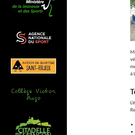
Me
vé
me
à 
T
L’
Re