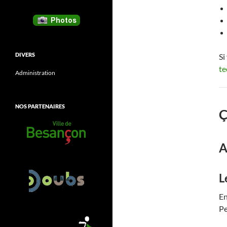
DIVERS
Si
te
Administration
NOS PARTENAIRES
Ç
A
L
En
Pe