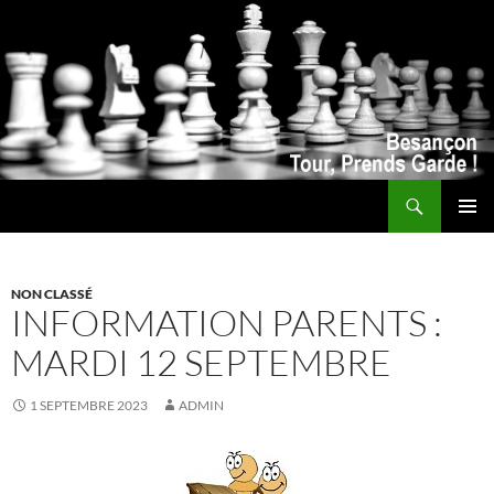
Recherche
ALLER
MENU
AU
PRINCI
CONTENU
NON CLASSÉ
INFORMATION PARENTS :
MARDI 12 SEPTEMBRE
1 SEPTEMBRE 2023
ADMIN