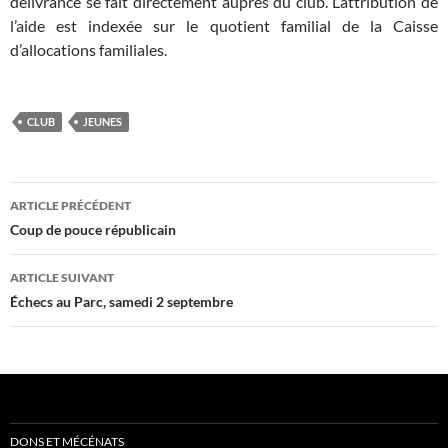
délivrance se fait directement auprès du club. L’attribution de
l’aide est indexée sur le quotient familial de la Caisse
d’allocations familiales.
CLUB
JEUNES
Navigation
ARTICLE PRÉCÉDENT
des
Coup de pouce républicain
articles
ARTICLE SUIVANT
Échecs au Parc, samedi 2 septembre
DONS ET MÉCÉNATS