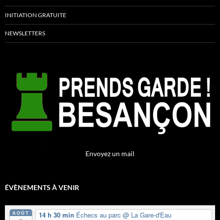
INITIATION GRATUITE
NEWSLETTERS
Envoyez un mail
ÉVÈNEMENTS À VENIR
AOÛT
14 h 30 min
Échecs au parc
@ La Gare-d'Eau