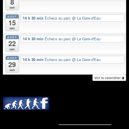
8
sam
AOÛT
14 h 30 min
Échecs au parc
@ La Gare-d'Eau
15
sam
AOÛT
14 h 30 min
Échecs au parc
@ La Gare-d'Eau
22
sam
AOÛT
14 h 30 min
Échecs au parc
@ La Gare-d'Eau
29
sam
Voir le calendrier