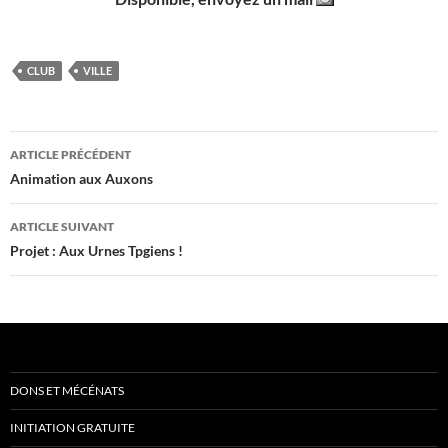
CLUB
VILLE
Navigation
ARTICLE PRÉCÉDENT
des
Animation aux Auxons
articles
ARTICLE SUIVANT
Projet : Aux Urnes Tpgiens !
DONS ET MÉCÉNATS
INITIATION GRATUITE