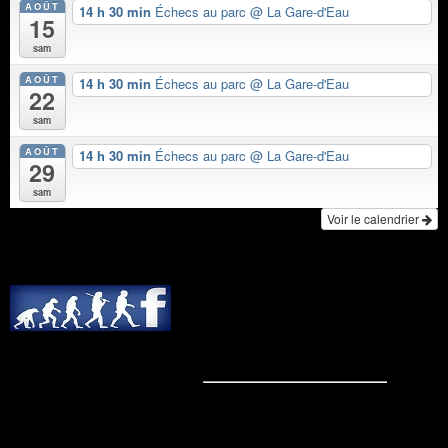
AOÛT
14 h 30 min
Échecs au parc
@ La Gare-d'Eau
15
sam
AOÛT
14 h 30 min
Échecs au parc
@ La Gare-d'Eau
22
sam
AOÛT
14 h 30 min
Échecs au parc
@ La Gare-d'Eau
29
sam
Voir le calendrier