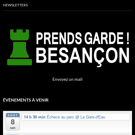
NEWSLETTERS
Envoyez un mail
ÉVÈNEMENTS À VENIR
AOÛT
14 h 30 min
Échecs au parc
@ La Gare-d'Eau
8
sam