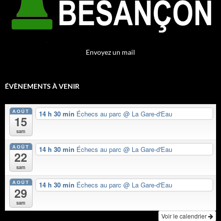
Envoyez un mail
ÉVÈNEMENTS À VENIR
AOÛT
14 h 30 min
Échecs au parc
@ La Gare-d'Eau
15
sam
AOÛT
14 h 30 min
Échecs au parc
@ La Gare-d'Eau
22
sam
AOÛT
14 h 30 min
Échecs au parc
@ La Gare-d'Eau
29
sam
Voir le calendrier