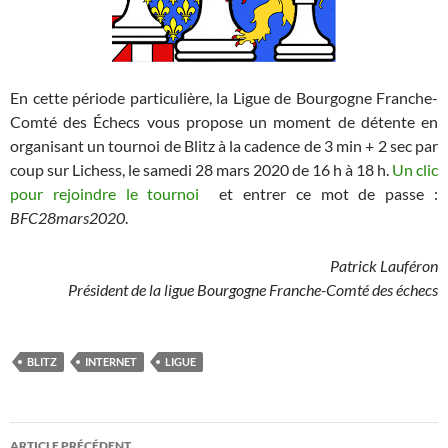
En cette période particulière, la Ligue de Bourgogne Franche-
Comté des Échecs vous propose un moment de détente en
organisant un tournoi de Blitz à la cadence de 3 min + 2 sec par
coup sur Lichess, le samedi 28 mars 2020 de 16 h à 18 h.
Un clic
pour rejoindre le tournoi
et entrer ce mot de passe :
BFC28mars2020
.
Patrick Lauféron
Président de la ligue Bourgogne Franche-Comté des échecs
BLITZ
INTERNET
LIGUE
Navigation
ARTICLE PRÉCÉDENT