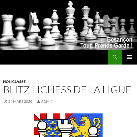
Recherche
ALLER
MENU
AU
PRINCI
CONTENU
NON CLASSÉ
BLITZ LICHESS DE LA LIGUE
24 MARS 2020
ADMIN