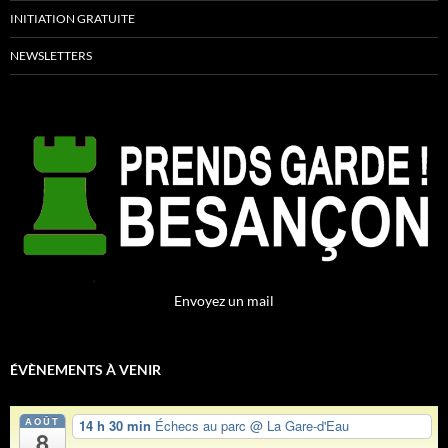
INITIATION GRATUITE
NEWSLETTERS
Envoyez un mail
ÉVÈNEMENTS À VENIR
AOÛT
14 h 30 min
Échecs au parc
@ La Gare-d'Eau
8