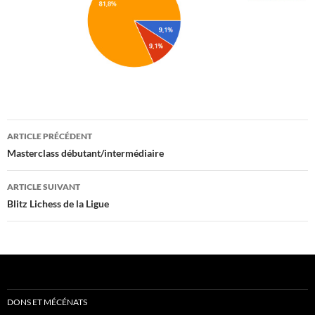
Navigation
ARTICLE PRÉCÉDENT
des
Masterclass débutant/intermédiaire
articles
ARTICLE SUIVANT
Blitz Lichess de la Ligue
DONS ET MÉCÉNATS