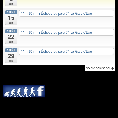
sam
AOÛT
14 h 30 min
Échecs au parc
@ La Gare-d'Eau
15
sam
AOÛT
14 h 30 min
Échecs au parc
@ La Gare-d'Eau
22
sam
AOÛT
14 h 30 min
Échecs au parc
@ La Gare-d'Eau
29
sam
Voir le calendrier