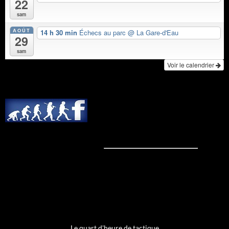
22
sam
AOÛT
14 h 30 min
Échecs au parc
@ La Gare-d'Eau
29
sam
Voir le calendrier
Le quart d'heure de tactique