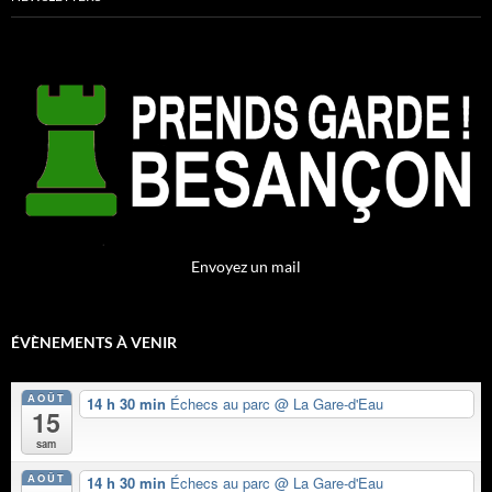
Envoyez un mail
ÉVÈNEMENTS À VENIR
AOÛT
14 h 30 min
Échecs au parc
@ La Gare-d'Eau
15
sam
AOÛT
14 h 30 min
Échecs au parc
@ La Gare-d'Eau