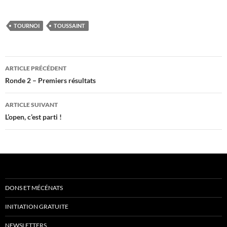
TOURNOI
TOUSSAINT
Navigation
ARTICLE PRÉCÉDENT
des
Ronde 2 – Premiers résultats
articles
ARTICLE SUIVANT
L’open, c’est parti !
DONS ET MÉCÉNATS
INITIATION GRATUITE
NEWSLETTERS