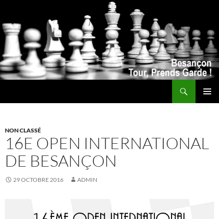
Recherche
ALLER
MENU
AU
PRINCI
CONTENU
NON CLASSÉ
16E OPEN INTERNATIONAL
DE BESANÇON
29 OCTOBRE 2016
ADMIN