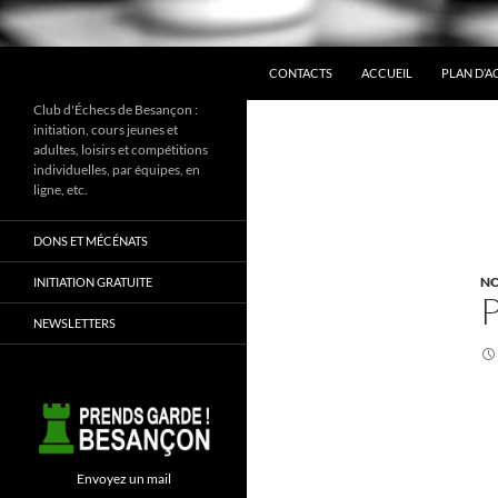
ALLER AU CONTENU
Recherche
CONTACTS
ACCUEIL
PLAN D’A
Club d'Échecs de Besançon :
initiation, cours jeunes et
adultes, loisirs et compétitions
individuelles, par équipes, en
ligne, etc.
DONS ET MÉCÉNATS
NO
INITIATION GRATUITE
NEWSLETTERS
Envoyez un mail