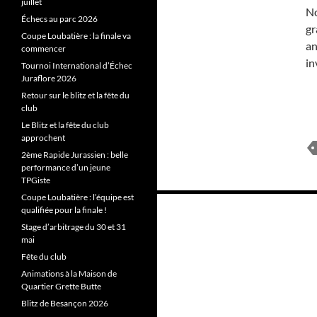
juillet
No
Échecs au parc 2026
gr
Coupe Loubatière : la finale va
an
commencer
in
Tournoi International d’Échec
Juraflore 2026
Retour sur le blitz et la fête du
club
Le Blitz et la fête du club
approchent
2ème Rapide Jurassien : belle
performance d’un jeune
TPGiste
Coupe Loubatière : l’équipe est
Navigation
qualifiée pour la finale !
des
Stage d’arbitrage du 30 et 31
mai
articles
Fête du club
Animations à la Maison de
Quartier Grette Butte
Blitz de Besançon 2026