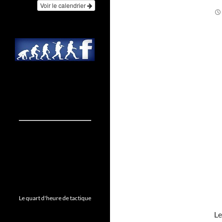
Voir le calendrier
Le quart d'heure de tactique
L