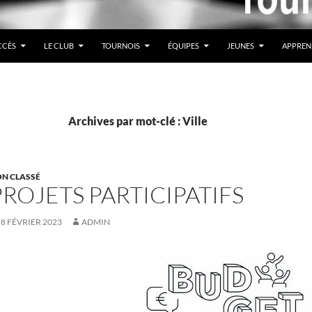
CCÈS
LE CLUB
TOURNOIS
ÉQUIPES
JEUNES
APPREN
Archives par mot-clé : Ville
N CLASSÉ
PROJETS PARTICIPATIFS
8 FÉVRIER 2023
ADMIN