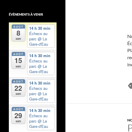
ÉVÈNEMENTS À VENIR
AOÛT
14 h 30 min
8
Échecs au
No
parc
@ La
sam
Éc
Gare-d'Eau
Pl
AOÛT
14 h 30 min
re
15
Échecs au
in
parc
@ La
sam
Gare-d'Eau
AOÛT
14 h 30 min
22
Échecs au
parc
@ La
sam
Gare-d'Eau
AOÛT
14 h 30 min
29
Échecs au
NO
parc
@ La
sam
Gare-d'Eau