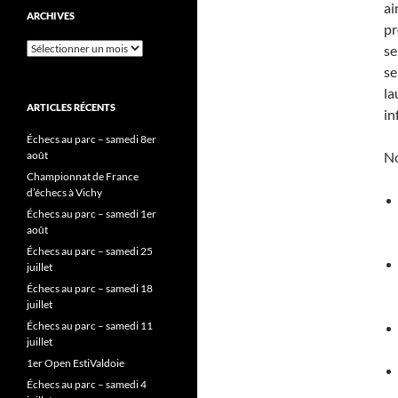
ai
ARCHIVES
pr
Archives
se
se
la
ARTICLES RÉCENTS
in
Échecs au parc – samedi 8er
No
août
Championnat de France
d’échecs à Vichy
Échecs au parc – samedi 1er
août
Échecs au parc – samedi 25
juillet
Échecs au parc – samedi 18
juillet
Échecs au parc – samedi 11
juillet
1er Open EstiValdoie
Échecs au parc – samedi 4