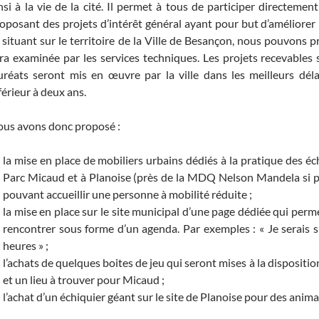
nsi à la vie de la cité. Il permet à tous de participer directemen
oposant des projets d’intérêt général ayant pour but d’améliorer l
 situant sur le territoire de la Ville de Besançon, nous pouvons p
ra examinée par les services techniques. Les projets recevables 
uréats seront mis en œuvre par la ville dans les meilleurs délai
férieur à deux ans.
us avons donc proposé :
la mise en place de mobiliers urbains dédiés à la pratique des éch
Parc Micaud et à Planoise (près de la MDQ Nelson Mandela si pos
pouvant accueillir une personne à mobilité réduite ;
la mise en place sur le site municipal d’une page dédiée qui perm
rencontrer sous forme d’un agenda. Par exemples : « Je serais sur
heures » ;
l’achats de quelques boites de jeu qui seront mises à la disposit
et un lieu à trouver pour Micaud ;
l’achat d’un échiquier géant sur le site de Planoise pour des anima