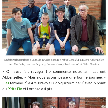
La délégation tpgique à Lons, de gauche à droite : Yakini Tchouka, Laurent Abbenzeller,
Ilies Ouchichi, Lorenzo Tinguely, Ludovic Grux, Chadi Kassab et Gilles Boullier.
« On s’est fait ravager ! » commente notre ami Laurent
Abbenzeller, « Mais nous avons passé une bonne journée. »
e
e
Ilies
termine 9
à 4 ½. Bravo à Ludo qui termine 3
avec 5 point
du
P’tits Elo
et Lorenzo à 4 pts.