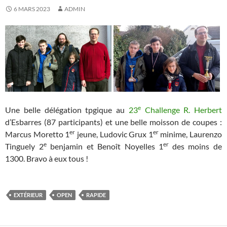
6 MARS 2023
ADMIN
e
Une belle délégation tpgique au
23
Challenge R. Herbert
d’Esbarres (87 participants) et une belle moisson de coupes :
er
er
Marcus Moretto 1
jeune, Ludovic Grux 1
minime, Laurenzo
e
er
Tinguely 2
benjamin et Benoît Noyelles 1
des moins de
1300. Bravo à eux tous !
EXTÉRIEUR
OPEN
RAPIDE