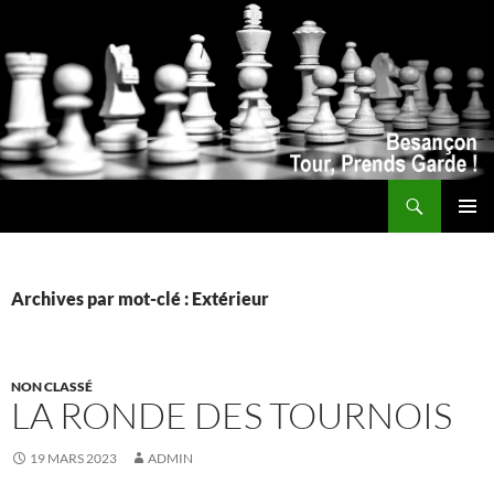
Recherche
ALLER
MENU
AU
PRINCI
CONTENU
Archives par mot-clé : Extérieur
NON CLASSÉ
LA RONDE DES TOURNOIS
19 MARS 2023
ADMIN