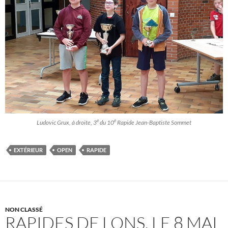
e
e
Ludovic Grux, à droite, 3
du 10
Rapide Jean-Baptiste Sommet
EXTÉRIEUR
OPEN
RAPIDE
NON CLASSÉ
RAPIDES DE LONS, LE 8 MAI