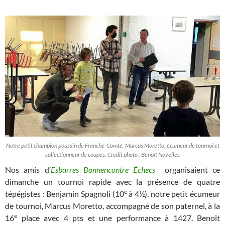
Notre petit champion poussin de Franche-Comté, Marcus Moretto, écumeur de tournoi et
collectionneur de coupes. Crédit photo : Benoît Noyelles
Nos amis d’
Esbarres Bonnencontre Échecs
organisaient ce
dimanche un tournoi rapide avec la présence de quatre
e
tépégistes : Benjamin Spagnoli (10
à 4½), notre petit écumeur
de tournoi, Marcus Moretto, accompagné de son paternel, à la
e
16
place avec 4 pts et une performance à 1427. Benoît