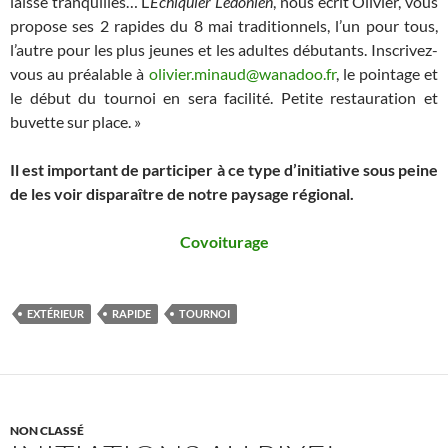
laisse tranquilles… L’
Échiquier Lédonien
, nous écrit Olivier, vous
propose ses 2 rapides du 8 mai traditionnels, l’un pour tous,
l’autre pour les plus jeunes et les adultes débutants. Inscrivez-
vous au préalable à
olivier.minaud@wanadoo.fr
, le pointage et
le début du tournoi en sera facilité. Petite restauration et
buvette sur place. »
Il est important de participer à ce type d’initiative sous peine
de les voir disparaître de notre paysage régional.
Covoiturage
EXTÉRIEUR
RAPIDE
TOURNOI
NON CLASSÉ