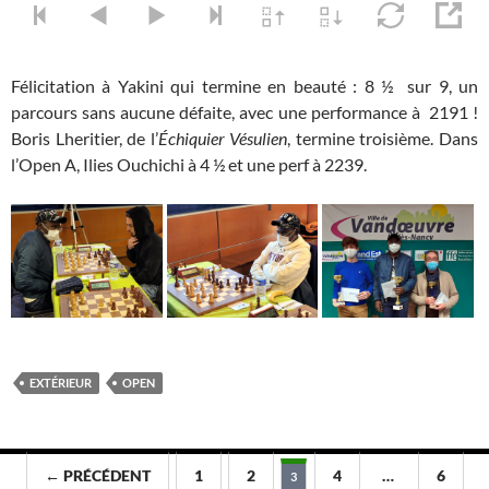
Félicitation à Yakini qui termine en beauté : 8 ½ sur 9, un
parcours sans aucune défaite, avec une performance à 2191 !
Boris Lheritier, de l’
Échiquier Vésulien
, termine troisième. Dans
l’Open A, Ilies Ouchichi à 4 ½ et une perf à 2239.
EXTÉRIEUR
OPEN
Navigation
← PRÉCÉDENT
1
2
4
…
6
3