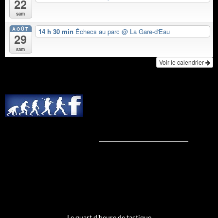
22
sam
AOÛT
14 h 30 min
Échecs au parc
@ La Gare-d'Eau
29
sam
Voir le calendrier
Le quart d'heure de tactique