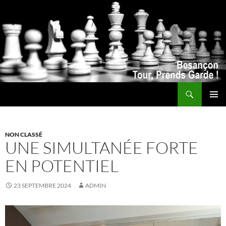
Recherche
ALLER
MENU
AU
PRINCI
CONTENU
NON CLASSÉ
UNE SIMULTANÉE FORTE
EN POTENTIEL
23 SEPTEMBRE 2024
ADMIN