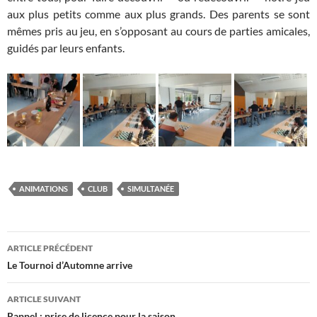
aux plus petits comme aux plus grands. Des parents se sont
mêmes pris au jeu, en s’opposant au cours de parties amicales,
guidés par leurs enfants.
ANIMATIONS
CLUB
SIMULTANÉE
Navigation
ARTICLE PRÉCÉDENT
des
Le Tournoi d’Automne arrive
articles
ARTICLE SUIVANT
Rappel : prise de licence pour la saison