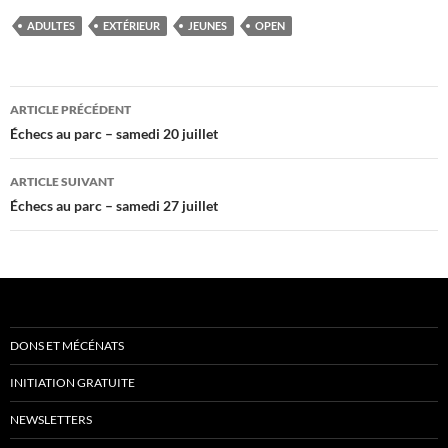
ADULTES
EXTÉRIEUR
JEUNES
OPEN
Navigation
ARTICLE PRÉCÉDENT
des
Échecs au parc – samedi 20 juillet
articles
ARTICLE SUIVANT
Échecs au parc – samedi 27 juillet
DONS ET MÉCÉNATS
INITIATION GRATUITE
NEWSLETTERS