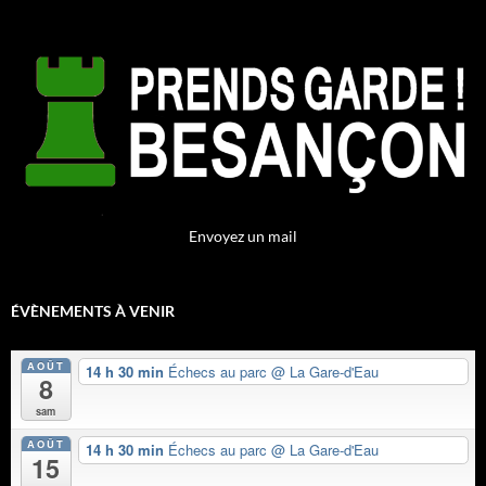
Envoyez un mail
ÉVÈNEMENTS À VENIR
AOÛT
14 h 30 min
Échecs au parc
@ La Gare-d'Eau
8
sam
AOÛT
14 h 30 min
Échecs au parc
@ La Gare-d'Eau
15