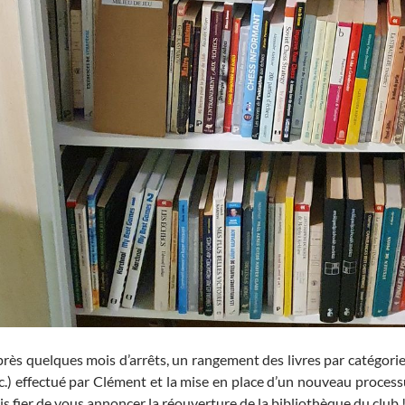
rès quelques mois d’arrêts, un rangement des livres par catégories
c.) effectué par Clément et la mise en place d’un nouveau process
is fier de vous annoncer la réouverture de la bibliothèque du club 