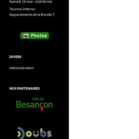
Samedi 16 mai : club fermé
Tournoi interne :
Appariements de la Ronde 7
DIVERS
Administration
NOS PARTENAIRES