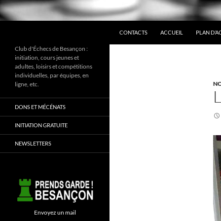
ALLER AU CONTENU
Recherche
CONTACTS
ACCUEIL
PLAN D’A
Club d'Échecs de Besançon :
initiation, cours jeunes et
adultes, loisirs et compétitions
individuelles, par équipes, en
NO
ligne, etc.
DONS ET MÉCÉNATS
INITIATION GRATUITE
NEWSLETTERS
Envoyez un mail