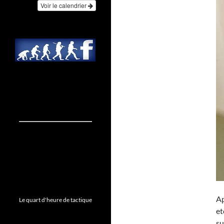
Voir le calendrier
Ap
Le quart d'heure de tactique
et
su