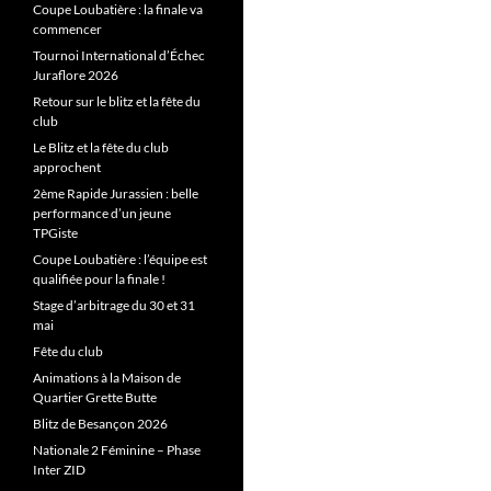
Coupe Loubatière : la finale va
commencer
Tournoi International d’Échec
Juraflore 2026
Retour sur le blitz et la fête du
club
Le Blitz et la fête du club
approchent
2ème Rapide Jurassien : belle
performance d’un jeune
TPGiste
Coupe Loubatière : l’équipe est
qualifiée pour la finale !
Stage d’arbitrage du 30 et 31
mai
Fête du club
Animations à la Maison de
Quartier Grette Butte
Blitz de Besançon 2026
Nationale 2 Féminine – Phase
Inter ZID