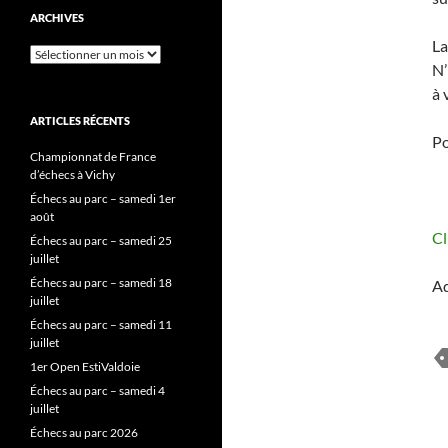
ARCHIVES
La
Archives
N’
à 
ARTICLES RÉCENTS
Po
Championnat de France
d’échecs à Vichy
Échecs au parc – samedi 1er
août
Cl
Échecs au parc – samedi 25
juillet
Échecs au parc – samedi 18
Ad
juillet
Échecs au parc – samedi 11
juillet
1er Open EstiValdoie
Échecs au parc – samedi 4
juillet
Échecs au parc 2026