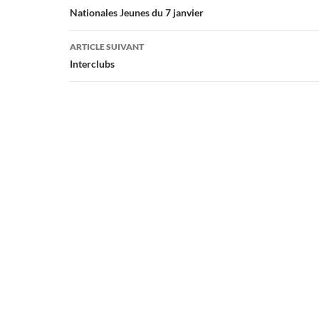
des
Nationales Jeunes du 7 janvier
articles
ARTICLE SUIVANT
Interclubs