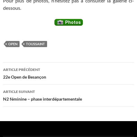
Pour plus de photos, n’hésitez pas à consulter la galerie ci-
dessous.
OPEN
TOUSSAINT
Navigation
ARTICLE PRÉCÉDENT
des
22e Open de Besançon
articles
ARTICLE SUIVANT
N2 féminine – phase interdépartementale