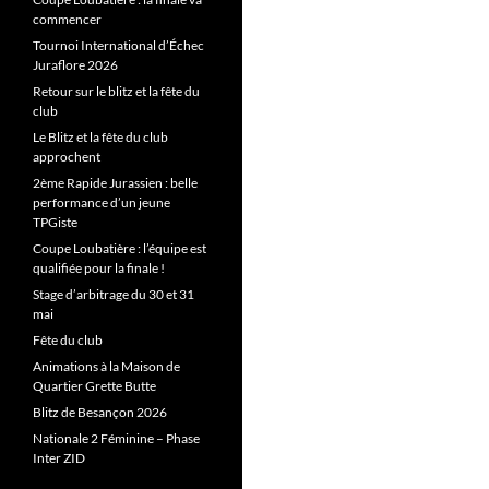
commencer
Tournoi International d’Échec
Juraflore 2026
Retour sur le blitz et la fête du
club
Le Blitz et la fête du club
approchent
2ème Rapide Jurassien : belle
performance d’un jeune
TPGiste
Coupe Loubatière : l’équipe est
qualifiée pour la finale !
Stage d’arbitrage du 30 et 31
mai
Fête du club
Animations à la Maison de
Quartier Grette Butte
Blitz de Besançon 2026
Nationale 2 Féminine – Phase
Inter ZID