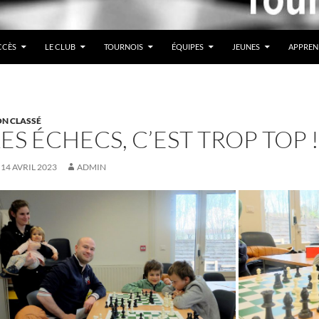
CCÈS
LE CLUB
TOURNOIS
ÉQUIPES
JEUNES
APPREN
N CLASSÉ
LES ÉCHECS, C’EST TROP TOP !
14 AVRIL 2023
ADMIN