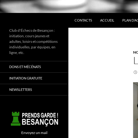
ALLER AU CONTENU
Recherche
CONTACTS
ACCUEIL
PLAN D’A
Club d'Échecs de Besançon :
initiation, cours jeunes et
adultes, loisirs et compétitions
individuelles, par équipes, en
NO
ligne, etc.
DONS ET MÉCÉNATS
INITIATION GRATUITE
NEWSLETTERS
Envoyez un mail