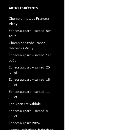
ARTICLES RÉCENTS
Championnats de France à
Vichy
Échecs au parc – samedi 8er
août
Championnat de France
d’échecs à Vichy
Échecs au parc – samedi 1er
août
Échecs au parc – samedi 25
juillet
Échecs au parc – samedi 18
juillet
Échecs au parc – samedi 11
juillet
1er Open EstiValdoie
Échecs au parc – samedi 4
juillet
Échecs au parc 2026
Coupe Loubatière : la finale va