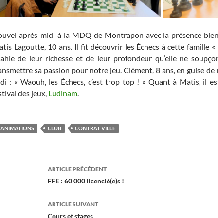
uvel après-midi à la MDQ de Montrapon avec la présence bien
tis Lagoutte, 10 ans. Il fit découvrir les Échecs à cette famille 
ahie de leur richesse et de leur profondeur qu’elle ne soupço
ansmettre sa passion pour notre jeu. Clément, 8 ans, en guise de 
di : « Waouh, les Échecs, c’est trop top ! » Quant à Matis, il e
stival des jeux,
Ludinam
.
ANIMATIONS
CLUB
CONTRAT VILLE
Navigation
ARTICLE PRÉCÉDENT
des
FFE : 60 000 licencié(e)s !
articles
ARTICLE SUIVANT
Cours et stages