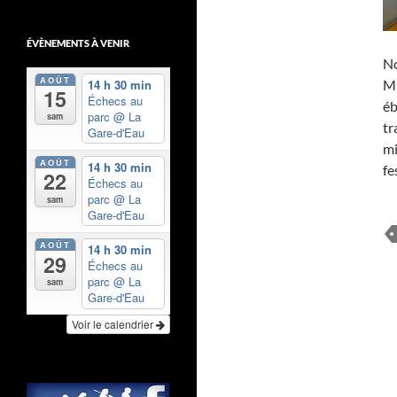
ÉVÈNEMENTS À VENIR
No
AOÛT
14 h 30 min
Ma
15
Échecs au
éb
parc
@ La
sam
tr
Gare-d'Eau
mi
AOÛT
14 h 30 min
fe
22
Échecs au
parc
@ La
sam
Gare-d'Eau
AOÛT
14 h 30 min
29
Échecs au
parc
@ La
sam
Gare-d'Eau
Voir le calendrier