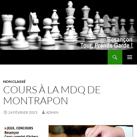
Recherche
ALLER
MENU
AU
PRINCI
CONTENU
NON CLASSÉ
COURS À LA MDQ DE
MONTRAPON
24 FÉVRIER 2023
ADMIN