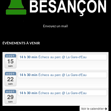
Envoyez un mail
ÉVÈNEMENTS À VENIR
AOÛT
14 h 30 min
Échecs au parc
@ La Gare-d'Eau
15
sam
AOÛT
14 h 30 min
Échecs au parc
@ La Gare-d'Eau
22
sam
AOÛT
14 h 30 min
Échecs au parc
@ La Gare-d'Eau
29
sam
Voir le calendrier