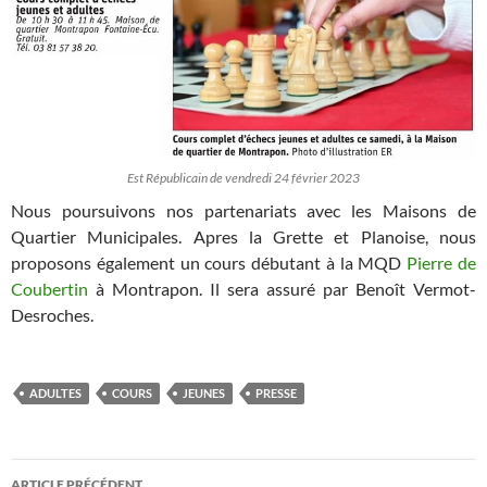
Est Républicain de vendredi 24 février 2023
Nous poursuivons nos partenariats avec les Maisons de
Quartier Municipales. Apres la Grette et Planoise, nous
proposons également un cours débutant à la MQD
Pierre de
Coubertin
à Montrapon. Il sera assuré par Benoît Vermot-
Desroches.
ADULTES
COURS
JEUNES
PRESSE
Navigation
ARTICLE PRÉCÉDENT