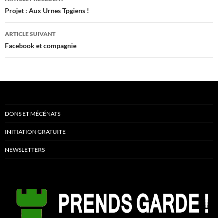
des
Projet : Aux Urnes Tpgiens !
articles
ARTICLE SUIVANT
Facebook et compagnie
DONS ET MÉCÉNATS
INITIATION GRATUITE
NEWSLETTERS