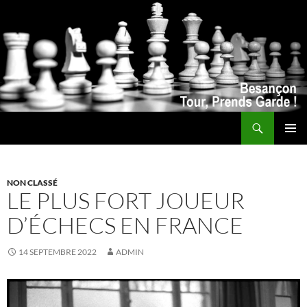
Recherche
ALLER
MENU
AU
PRINCI
CONTENU
NON CLASSÉ
LE PLUS FORT JOUEUR
D’ÉCHECS EN FRANCE
14 SEPTEMBRE 2022
ADMIN