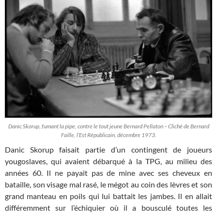
Danic Skorup, fumant la pipe, contre le tout jeune Bernard Pellaton – Cliché de Bernard
Faille, l’Est Républicain, décembre 1973.
Danic Skorup faisait partie d’un contingent de joueurs
yougoslaves, qui avaient débarqué à la TPG, au milieu des
années 60. Il ne payait pas de mine avec ses cheveux en
bataille, son visage mal rasé, le mégot au coin des lèvres et son
grand manteau en poils qui lui battait les jambes. Il en allait
différemment sur l’échiquier où il a bousculé toutes les