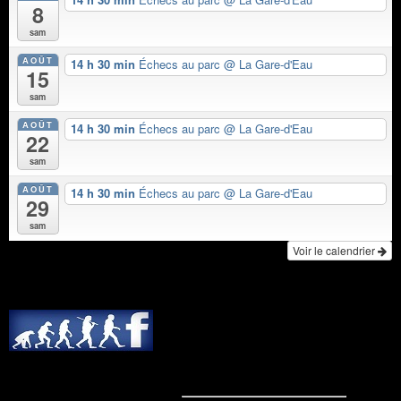
8
sam
AOÛT
14 h 30 min
Échecs au parc
@ La Gare-d'Eau
15
sam
AOÛT
14 h 30 min
Échecs au parc
@ La Gare-d'Eau
22
sam
AOÛT
14 h 30 min
Échecs au parc
@ La Gare-d'Eau
29
sam
Voir le calendrier