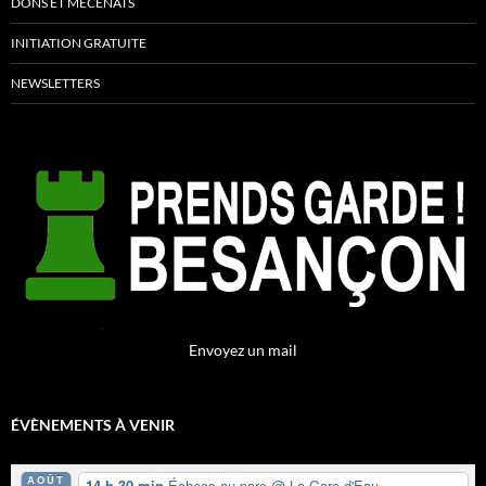
DONS ET MÉCÉNATS
INITIATION GRATUITE
NEWSLETTERS
Envoyez un mail
ÉVÈNEMENTS À VENIR
AOÛT
14 h 30 min
Échecs au parc
@ La Gare-d'Eau