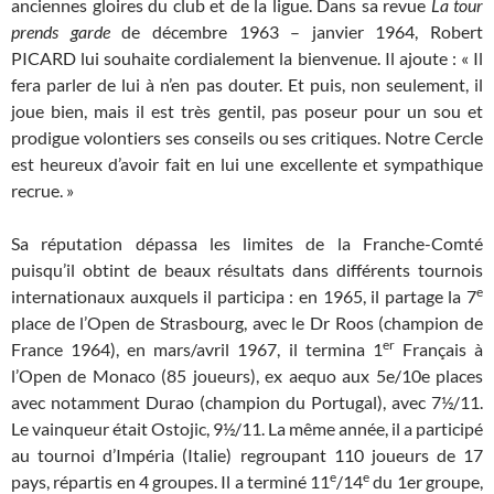
anciennes gloires du club et de la ligue. Dans sa revue
La tour
prends garde
de décembre 1963 – janvier 1964, Robert
PICARD lui souhaite cordialement la bienvenue. Il ajoute : « Il
fera parler de lui à n’en pas douter. Et puis, non seulement, il
joue bien, mais il est très gentil, pas poseur pour un sou et
prodigue volontiers ses conseils ou ses critiques. Notre Cercle
est heureux d’avoir fait en lui une excellente et sympathique
recrue. »
Sa réputation dépassa les limites de la Franche-Comté
puisqu’il obtint de beaux résultats dans différents tournois
e
internationaux auxquels il participa : en 1965, il partage la 7
place de l’Open de Strasbourg, avec le Dr Roos (champion de
er
France 1964), en mars/avril 1967, il termina 1
Français à
l’Open de Monaco (85 joueurs), ex aequo aux 5e/10e places
avec notamment Durao (champion du Portugal), avec 7½/11.
Le vainqueur était Ostojic, 9½/11. La même année, il a participé
au tournoi d’Impéria (Italie) regroupant 110 joueurs de 17
e
e
pays, répartis en 4 groupes. Il a terminé 11
/14
du 1er groupe,