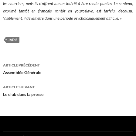
les courriers, mais ils n’offrent aucun intérêt à être rendu publics. Le contenu,
exprimé tantôt en français, tantôt en yougoslave, est farfelu, décousu.
Visiblement, il devait être dans une période psychologiquement difficile. »
JADIS
Navigation
ARTICLE PRÉCÉDENT
des
Assemblée Générale
articles
ARTICLE SUIVANT
Le club dans la presse