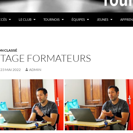
CCÈS
LE CLUB
TOURNOIS
ÉQUIPES
JEUNES
APPREN
N CLASSÉ
STAGE FORMATEURS
23 MAI 2022
ADMIN