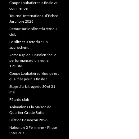
Coupe Loubatière : la finale va
commencer
Tournoi International d’Échec
Juraflore 2026
Retour sur le blitz et la fête du
club
Le Blitz et la fête du club
approchent
2ème Rapide Jurassien : belle
performance d’un jeune
TPGiste
Coupe Loubatière : l’équipe est
qualifiée pour la finale !
Stage d’arbitrage du 30 et 31
mai
Fête du club
Animations à la Maison de
Quartier Grette Butte
Blitz de Besançon 2026
Nationale 2 Féminine – Phase
Inter ZID