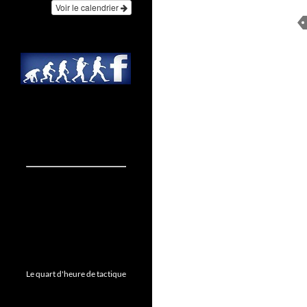
Voir le calendrier
Le quart d'heure de tactique