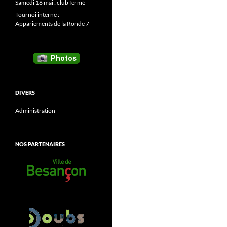
Samedi 16 mai : club fermé
Tournoi interne :
Appariements de la Ronde 7
DIVERS
Administration
NOS PARTENAIRES