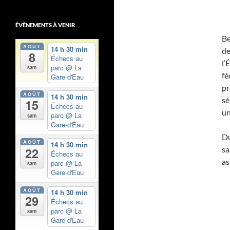
ÉVÈNEMENTS À VENIR
Be
AOÛT
14 h 30 min
de
8
Échecs au
l’
parc
@ La
sam
fé
Gare-d'Eau
pr
AOÛT
14 h 30 min
sé
15
Échecs au
un
parc
@ La
sam
Gare-d'Eau
Du
AOÛT
14 h 30 min
sa
22
Échecs au
as
parc
@ La
sam
Gare-d'Eau
AOÛT
14 h 30 min
29
Échecs au
parc
@ La
sam
Gare-d'Eau