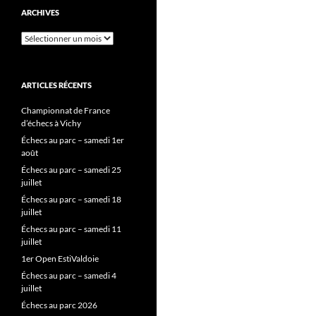
ARCHIVES
Archives
ARTICLES RÉCENTS
Championnat de France
d’échecs à Vichy
Échecs au parc – samedi 1er
août
Échecs au parc – samedi 25
juillet
Échecs au parc – samedi 18
juillet
Échecs au parc – samedi 11
juillet
1er Open EstiValdoie
Échecs au parc – samedi 4
juillet
Échecs au parc 2026