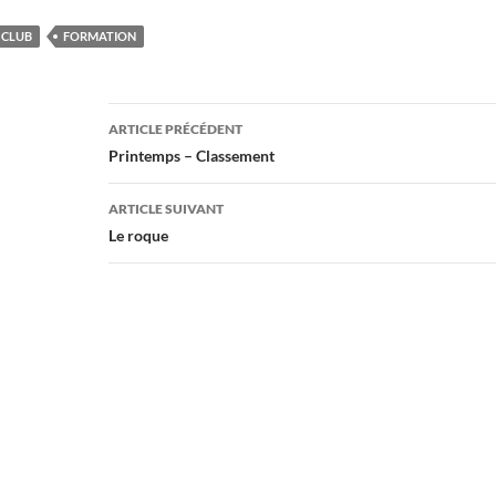
CLUB
FORMATION
Navigation
ARTICLE PRÉCÉDENT
des
Printemps – Classement
articles
ARTICLE SUIVANT
Le roque