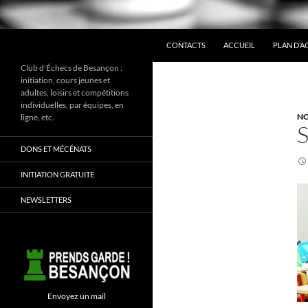
ALLER AU CONTENU
Recherche
CONTACTS
ACCUEIL
PLAN D’A
Club d'Échecs de Besançon :
initiation, cours jeunes et
adultes, loisirs et compétitions
individuelles, par équipes, en
NO
ligne, etc.
DONS ET MÉCÉNATS
INITIATION GRATUITE
NEWSLETTERS
Envoyez un mail