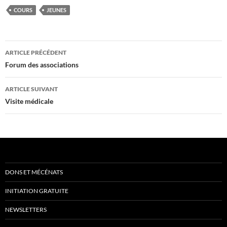
COURS
JEUNES
Navigation
ARTICLE PRÉCÉDENT
des
Forum des associations
articles
ARTICLE SUIVANT
Visite médicale
DONS ET MÉCÉNATS
INITIATION GRATUITE
NEWSLETTERS