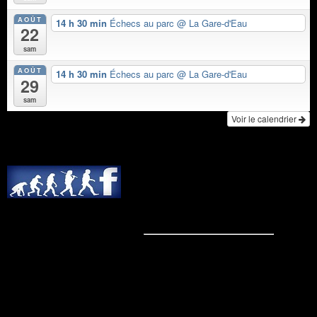
AOÛT
14 h 30 min
Échecs au parc
@ La Gare-d'Eau
22
sam
AOÛT
14 h 30 min
Échecs au parc
@ La Gare-d'Eau
29
sam
Voir le calendrier