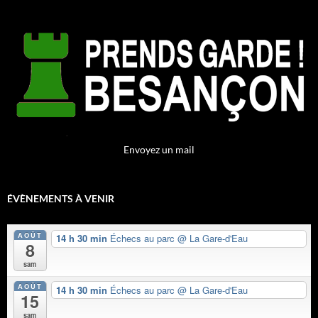
Envoyez un mail
ÉVÈNEMENTS À VENIR
AOÛT
14 h 30 min
Échecs au parc
@ La Gare-d'Eau
8
sam
AOÛT
14 h 30 min
Échecs au parc
@ La Gare-d'Eau
15
sam