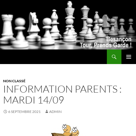
Recherche
ALLER
MENU
AU
PRINCI
CONTENU
NON CLASSÉ
INFORMATION PARENTS :
MARDI 14/09
6 SEPTEMBRE 2021
ADMIN