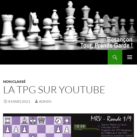
Recherche
ALLER
MENU
AU
PRINCI
CONTENU
NON CLASSÉ
LA TPG SUR YOUTUBE
8 MARS 2021
ADMIN