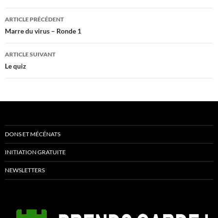
Navigation
ARTICLE PRÉCÉDENT
des
Marre du virus – Ronde 1
articles
ARTICLE SUIVANT
Le quiz
DONS ET MÉCÉNATS
INITIATION GRATUITE
NEWSLETTERS