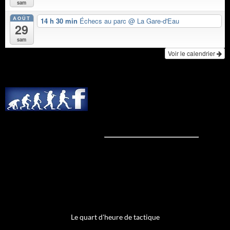
sam
AOÛT
14 h 30 min
Échecs au parc
@ La Gare-d'Eau
29
sam
Voir le calendrier
Le quart d'heure de tactique