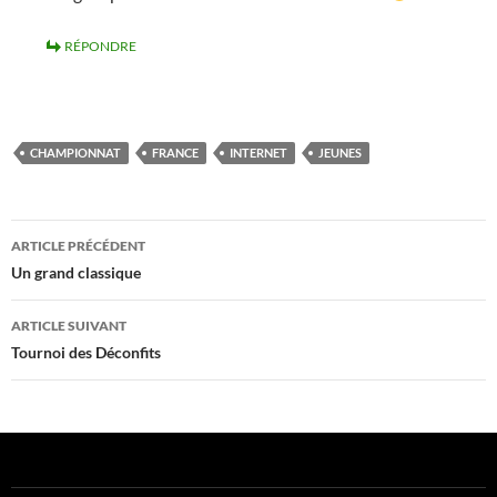
RÉPONDRE
CHAMPIONNAT
FRANCE
INTERNET
JEUNES
Navigation
ARTICLE PRÉCÉDENT
des
Un grand classique
articles
ARTICLE SUIVANT
Tournoi des Déconfits