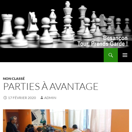
Recherche
ALLER
MENU
AU
PRINCI
CONTENU
NON CLASSÉ
PARTIES À AVANTAGE
17 FÉVRIER 2020
ADMIN