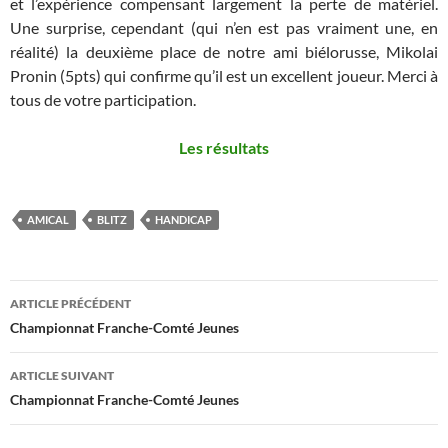
et l’expérience compensant largement la perte de matériel.
Une surprise, cependant (qui n’en est pas vraiment une, en
réalité) la deuxième place de notre ami biélorusse, Mikolai
Pronin (5pts) qui confirme qu’il est un excellent joueur. Merci à
tous de votre participation.
Les résultats
AMICAL
BLITZ
HANDICAP
Navigation
ARTICLE PRÉCÉDENT
des
Championnat Franche-Comté Jeunes
articles
ARTICLE SUIVANT
Championnat Franche-Comté Jeunes