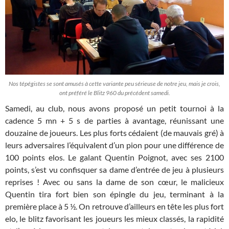
Nos tépégistes se sont amusés à cette variante peu sérieuse de notre jeu, mais je crois,
ont préféré le Blitz 960 du précédent samedi.
Samedi, au club, nous avons proposé un petit tournoi à la
cadence 5 mn + 5 s de parties à avantage, réunissant une
douzaine de joueurs. Les plus forts cédaient (de mauvais gré) à
leurs adversaires l’équivalent d’un pion pour une différence de
100 points elos. Le galant Quentin Poignot, avec ses 2100
points, s’est vu confisquer sa dame d’entrée de jeu à plusieurs
reprises ! Avec ou sans la dame de son cœur, le malicieux
Quentin tira fort bien son épingle du jeu, terminant à la
première place à 5 ½. On retrouve d’ailleurs en tête les plus fort
elo, le blitz favorisant les joueurs les mieux classés, la rapidité