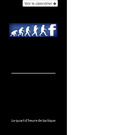
Voir le calendrier
Le quart d'heure de tactique