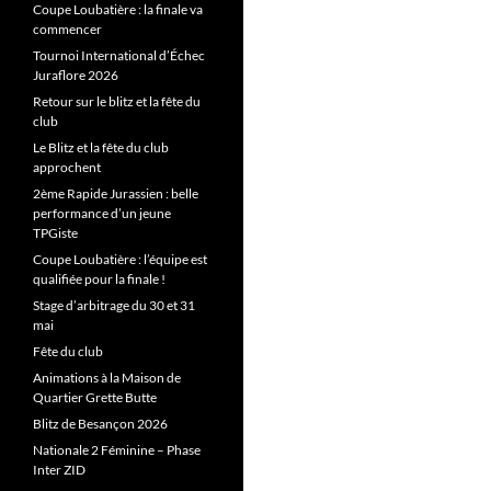
Coupe Loubatière : la finale va
commencer
Tournoi International d’Échec
Juraflore 2026
Retour sur le blitz et la fête du
club
Le Blitz et la fête du club
approchent
2ème Rapide Jurassien : belle
performance d’un jeune
TPGiste
Coupe Loubatière : l’équipe est
qualifiée pour la finale !
Stage d’arbitrage du 30 et 31
mai
Fête du club
Animations à la Maison de
Quartier Grette Butte
Blitz de Besançon 2026
Nationale 2 Féminine – Phase
Inter ZID