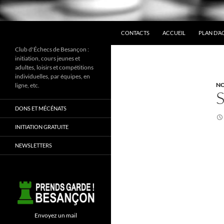
ALLER AU CONTENU
Recherche
CONTACTS
ACCUEIL
PLAN D’A
Club d'Échecs de Besançon :
initiation, cours jeunes et
adultes, loisirs et compétitions
individuelles, par équipes, en
NO
ligne, etc.
DONS ET MÉCÉNATS
INITIATION GRATUITE
NEWSLETTERS
Envoyez un mail