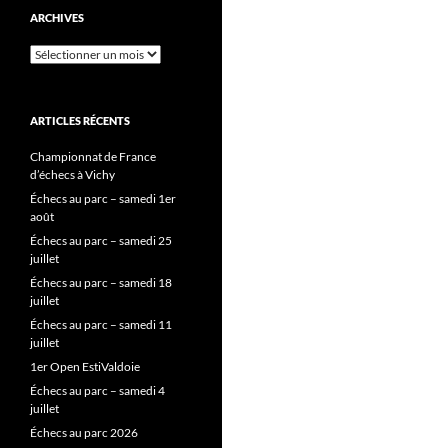
ARCHIVES
Archives
ARTICLES RÉCENTS
Championnat de France
d’échecs à Vichy
Échecs au parc – samedi 1er
août
Échecs au parc – samedi 25
juillet
Échecs au parc – samedi 18
juillet
Échecs au parc – samedi 11
juillet
1er Open EstiValdoie
Échecs au parc – samedi 4
juillet
Échecs au parc 2026