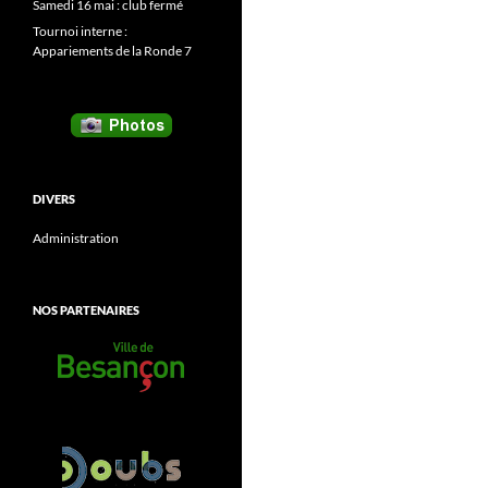
Samedi 16 mai : club fermé
Tournoi interne :
Appariements de la Ronde 7
DIVERS
Administration
NOS PARTENAIRES