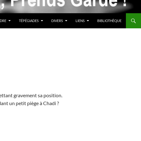
DRE
TÉPÉGIADES
DIVERS
LIENS
BIBLIOTHÈQUE
ttant gravement sa position.
nt un petit piège à Chadi ?