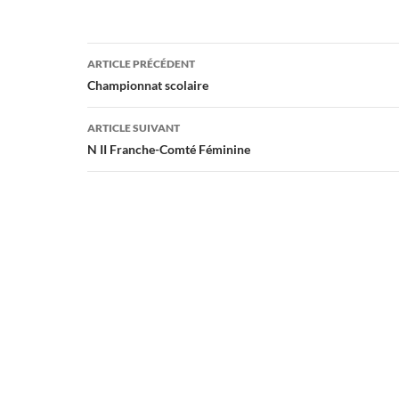
Navigation
ARTICLE PRÉCÉDENT
des
Championnat scolaire
articles
ARTICLE SUIVANT
N II Franche-Comté Féminine